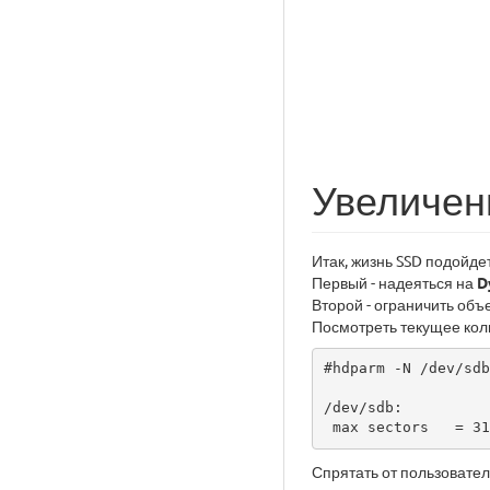
Увеличен
Итак, жизнь SSD подойде
Первый - надеяться на
D
Второй - ограничить объ
Посмотреть текущее кол
#hdparm -N /dev/sdb

/dev/sdb:

 max sectors   = 3
Спрятать от пользовател