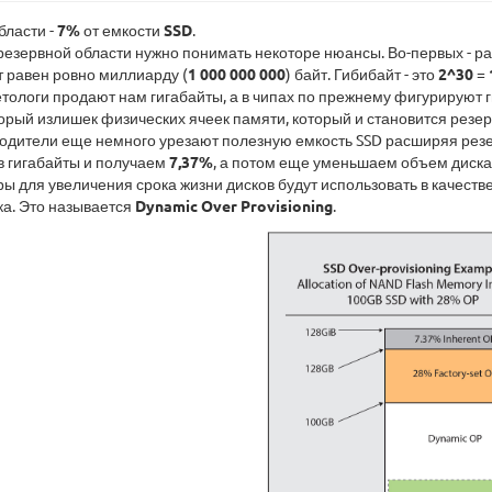
бласти -
7%
от емкости
SSD
.
езервной области нужно понимать некоторе нюансы. Во-первых - ра
йт равен ровно миллиарду (
1 000 000 000
) байт. Гибибайт - это
2^30
=
тологи продают нам гигабайты, а в чипах по прежнему фигурируют г
орый излишек физических ячеек памяти, который и становится резер
водители еще немного урезают полезную емкость SSD расширяя резер
 гигабайты и получаем
7,37%
, а потом еще уменьшаем объем диска
ы для увеличения срока жизни дисков будут использовать в качестве
ка. Это называется
Dynamic Over Provisioning
.