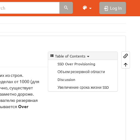
Log In
Table of Contents
SSD Over Provisioning
Объем резервной области
х из строя.
Discussion
ределах от 1000 (для
Увеличение срока жизни SSD
ечно, существует
 заметно дороже.
ователю резервная
азывается
Over