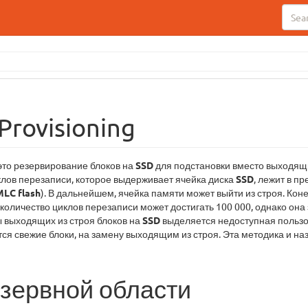
Provisioning
 это резервирование блоков на
SSD
для подстановки вместо выходящи
клов перезаписи, которое выдерживает ячейка диска
SSD
, лежит в п
MLC flash
). В дальнейшем, ячейка памяти может выйти из строя. Кон
й количество циклов перезаписи может достигать 100 000, однако она
 выходящих из строя блоков на
SSD
выделяется недоступная польз
утся свежие блоки, на замену выходящим из строя. Эта методика и н
зервной области