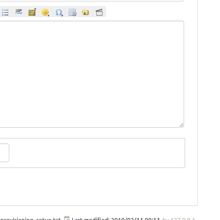
provisioning_setup.txt
Last modified:
2019/02/11 09:13
by
127.0.0.1