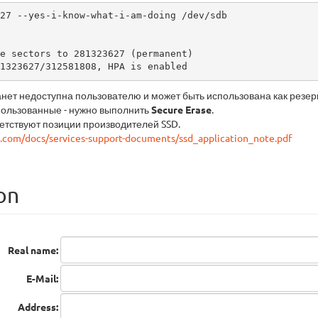
27 --yes-i-know-what-i-am-doing /dev/sdb

81323627/312581808, HPA is enabled
танет недоступна пользователю и может быть использована как резерв
пользованные - нужно выполнить
Secure Erase
.
етствуют позиции производителей SSD.
ba.com/docs/services-support-documents/ssd_application_note.pdf
on
Real name:
E-Mail:
Address: