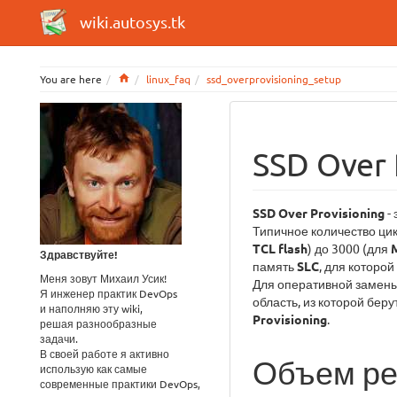
wiki.autosys.tk
Home
You are here
linux_faq
ssd_overprovisioning_setup
SSD Over 
SSD Over Provisioning
-
Типичное количество ци
TCL flash
) до 3000 (для
Здравствуйте!
память
SLC
, для которо
Меня зовут Михаил Усик!
Для оперативной замены
Я инженер практик DevOps
область, из которой бер
и наполняю эту wiki,
Provisioning
.
решая разнообразные
задачи.
В своей работе я активно
Объем ре
использую как самые
современные практики DevOps,