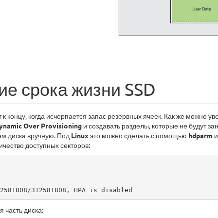
ие срока жизни SSD
т к концу, когда исчерпается запас резервных ячеек. Как же можно у
ynamic Over Provisioning
и создавать разделы, которые не будут за
ем диска вручную. Под
Linux
это можно сделать с помощью
hdparm
и
ичество доступных секторов:
12581808/312581808, HPA is disabled
я часть диска: