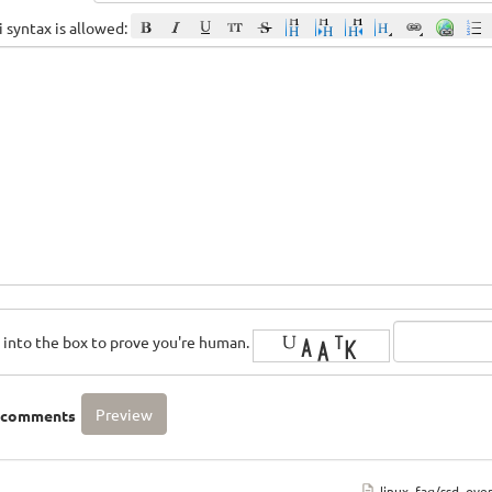
 syntax is allowed:
rs into the box to prove you're human.
o comments
linux_faq/ssd_over