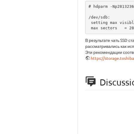
# hdparm -Np2813236
/dev/sdb:

 setting max visible sectors to 281323627 (permanent)

 max sectors   = 2
В результате чать SSD с
рассматривались как ис
Эти рекомендации соотв
https://storage.toshi
Discussi