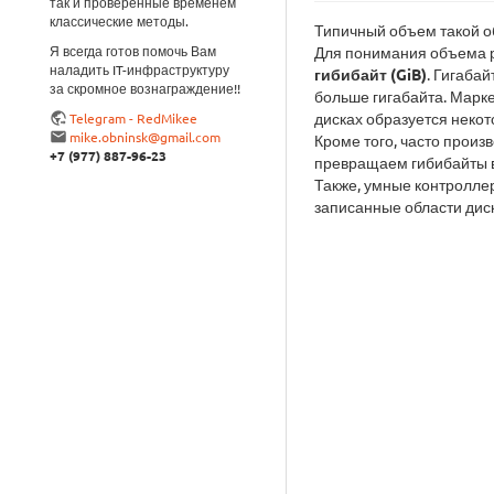
так и проверенные временем
классические методы.
Типичный объем такой о
Я всегда готов помочь Вам
Для понимания объема р
наладить IT-инфраструктуру
гибибайт (GiB)
. Гигаба
за скромное вознаграждение!!
больше гигабайта. Марке
дисках образуется некот
Telegram - RedMikee
mike.obninsk@gmail.com
Кроме того, часто произ
+7 (977) 887-96-23
превращаем гибибайты в
Также, умные контроллер
записанные области дис