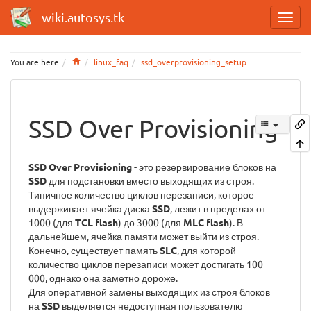
wiki.autosys.tk
Home
You are here
linux_faq
ssd_overprovisioning_setup
SSD Over Provisioning
SSD Over Provisioning
- это резервирование блоков на
SSD
для подстановки вместо выходящих из строя.
Типичное количество циклов перезаписи, которое
выдерживает ячейка диска
SSD
, лежит в пределах от
1000 (для
TCL flash
) до 3000 (для
MLC flash
). В
дальнейшем, ячейка памяти может выйти из строя.
Конечно, существует память
SLC
, для которой
количество циклов перезаписи может достигать 100
000, однако она заметно дороже.
Для оперативной замены выходящих из строя блоков
на
SSD
выделяется недоступная пользователю