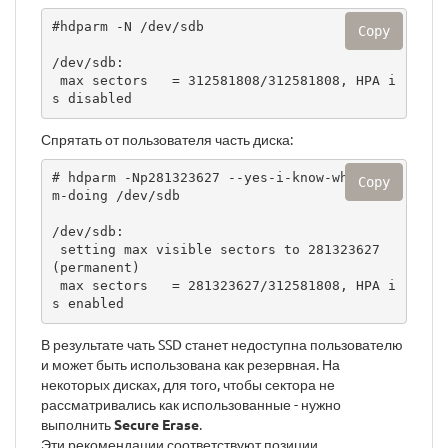
#hdparm -N /dev/sdb

Copy
/dev/sdb:

 max sectors   = 312581808/312581808, HPA i
s disabled
Спрятать от пользователя часть диска:
# hdparm -Np281323627 --yes-i-know-what-i-a
Copy
m-doing /dev/sdb

/dev/sdb:

 setting max visible sectors to 281323627 
(permanent)

 max sectors   = 281323627/312581808, HPA i
s enabled
В результате чать SSD станет недоступна пользователю
и может быть использована как резервная. На
некоторых дисках, для того, чтобы сектора не
рассматривались как использованные - нужно
выполнить
Secure Erase
.
Эти рекомендации соответствуют позиции