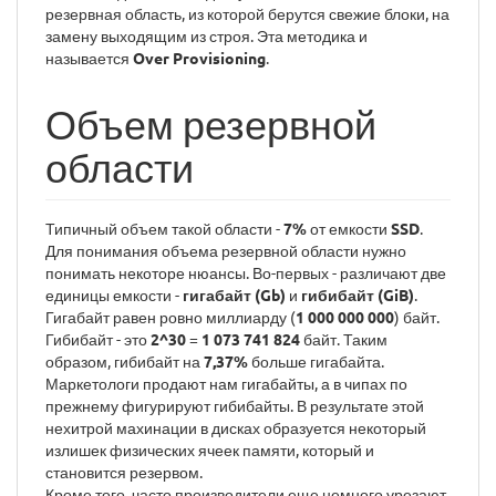
резервная область, из которой берутся свежие блоки, на
замену выходящим из строя. Эта методика и
называется
Over Provisioning
.
Объем резервной
области
Типичный объем такой области -
7%
от емкости
SSD
.
Для понимания объема резервной области нужно
понимать некоторе нюансы. Во-первых - различают две
единицы емкости -
гигабайт (Gb)
и
гибибайт (GiB)
.
Гигабайт равен ровно миллиарду (
1 000 000 000
) байт.
Гибибайт - это
2^30
=
1 073 741 824
байт. Таким
образом, гибибайт на
7,37%
больше гигабайта.
Маркетологи продают нам гигабайты, а в чипах по
прежнему фигурируют гибибайты. В результате этой
нехитрой махинации в дисках образуется некоторый
излишек физических ячеек памяти, который и
становится резервом.
Кроме того, часто производители еще немного урезают