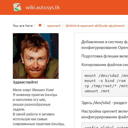
wiki.autosys.tk
Home
You are here
openwrt
флеха-в-openwrt-attitude-ajustment
Добавление в систему ф
конфигурирование Open
Подготовка флешки включ
Копирование файлов сис
mount /dev/sda2 /mnt
mount -o bind /rom 
Здравствуйте!
cp /tmp/root/* /mnt
Меня зовут Михаил Усик!
umount /mnt
Я инженер практик DevOps
и наполняю эту wiki,
Здесь /dev/sda2 - разде
решая разнообразные
задачи.
Настройка openwrt включ
В своей работе я активно
конфигурирование фай
использую как самые
современные практики DevOps,
config global autom