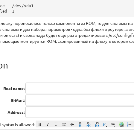
nabled  1
лешку переносились только компоненты из ROM, то для системы на 
е системы и два набора параметров - одна без флехи в роутере, а вт
 он есть) и свопа надо будет еще раз отредактировать /etc/config/f
о помощью монтируется ROM, скопированный на флеху, в котором файл
on
Real name:
E-Mail:
Address:
 syntax is allowed: