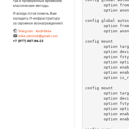
так и проверенные временем
        option from_fstab 1

классические методы.
        option anon_mount 1

Я всегда готов помочь Вам
наладить IT-инфраструктуру
config global autos
за скромное вознаграждение!!
        option from_fstab 1

Telegram - RedMikee
        option anon_swap 0

mike.obninsk@gmail.com
+7 (977) 887-96-23
config mount

        option target   /

        option device   /dev/sda2

        option fstype   ext3

        option options  rw,sync

        option enabled  1

        option enabled_fsck 1

        option is_rootfs 1

config mount

        option target   /home

        option device   /dev/sda3

        option fstype   ext3

        option options  rw,sync

        option enabled  1

        option enabled_fsck 1
