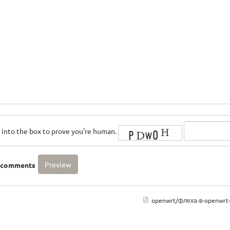
rs into the box to prove you're human.
o comments
openwrt/флеха-в-openwrt-a