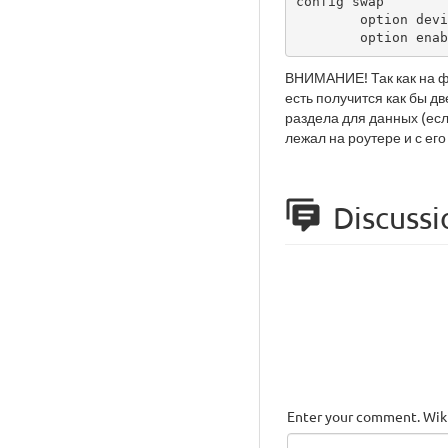
config swap

        option device   /dev/sda1

        option e
ВНИМАНИЕ! Так как на ф
есть получится как бы дв
раздела для данных (если
лежал на роутере и с ег
Discussi
Enter your comment. Wiki