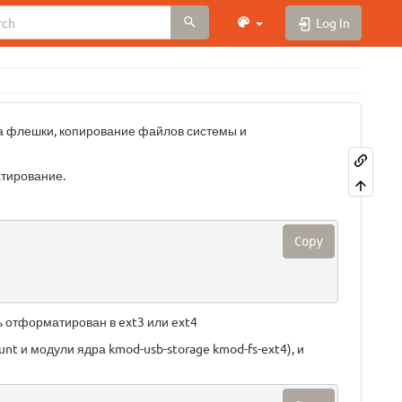
Log In
ка флешки, копирование файлов системы и
атирование.
Copy
ь отформатирован в ext3 или ext4
nt и модули ядра kmod-usb-storage kmod-fs-ext4), и