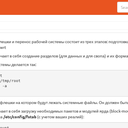
лешки и перенос рабочей системы состоит из трех этапов: подготов
wrt
ает в себя создание разделов (для данных и для свопа) и их форм
темы делается так:


/tmp/root

 -a

л флешки на котором будут лежать системные файлы. Он должен быт
ает в себя загрузку необходимых пакетов и модулей ярда (block-mou
ла
/etc/config/fstab
(с учетом ваших реалий):
ount
