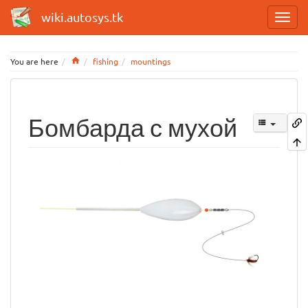
wiki.autosys.tk
Home
You are here
fishing
mountings
Бомбарда с мухой