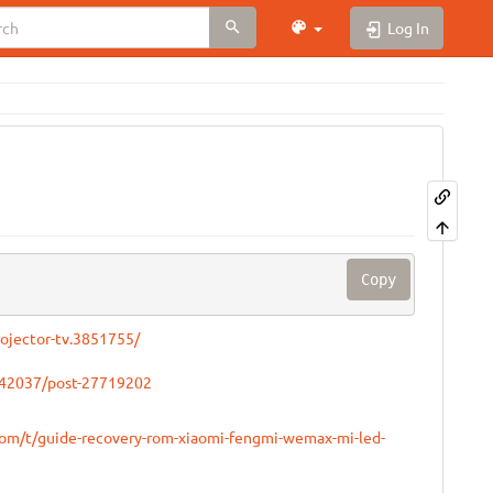
Log In
Copy
rojector-tv.3851755/
2142037/post-27719202
com/t/guide-recovery-rom-xiaomi-fengmi-wemax-mi-led-