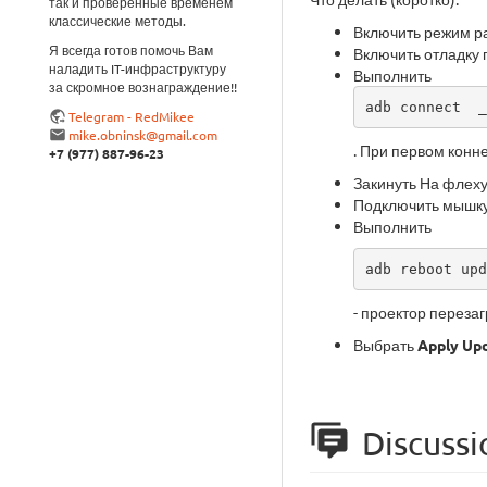
так и проверенные временем
классические методы.
Включить режим ра
Я всегда готов помочь Вам
Включить отладку 
наладить IT-инфраструктуру
Выполнить
за скромное вознаграждение!!
adb connect  _
Telegram - RedMikee
mike.obninsk@gmail.com
. При первом конн
+7 (977) 887-96-23
Закинуть На флеху
Подключить мышку 
Выполнить
adb reboot upd
- проектор переза
Выбрать
Apply Up
Discussi