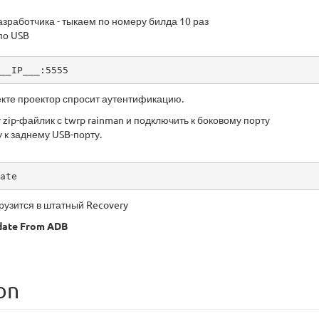
зработчика - тыкаем по номеру билда 10 раз
по USB
__IP___:5555
екте проектор спросит аутентификацию.
 zip-файлик с twrp rainman и подключить к боковому порту
к заднему USB-порту.
ate
грузится в штатный Recovery
date From ADB
on