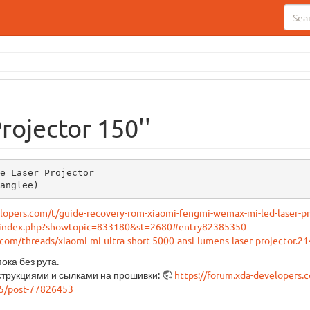
rojector 150''
e Laser Projector

anglee)
elopers.com/t/guide-recovery-rom-xiaomi-fengmi-wemax-mi-led-laser-p
m/index.php?showtopic=833180&st=2680#entry82385350
com/threads/xiaomi-mi-ultra-short-5000-ansi-lumens-laser-projector.
ока без рута.
струкциями и сылками на прошивки:
https://forum.xda-developers.
55/post-77826453