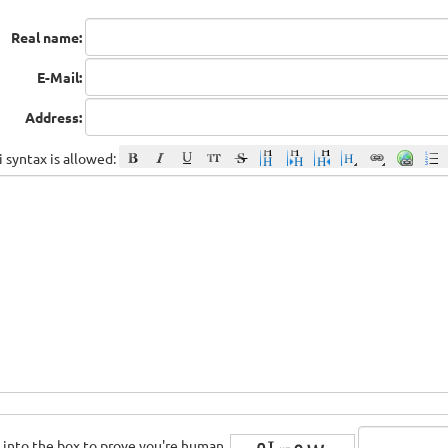
Real name:
E-Mail:
Address:
 syntax is allowed:
rs into the box to prove you're human.