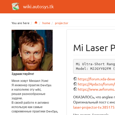
wiki.autosys.tk
Home
You are here
home
projector
Mi Laser P
Mi Ultra-Short Rang
Model: MJJGYY02FM (
Здравствуйте!
https://forum.xda-dev
Меня зовут Михаил Усик!
https://4pda.to/foru
Я инженер практик DevOps
https://www.avforums.
и наполняю эту wiki,
решая разнообразные
ОКАЗАЛОСь, что anglee п
задачи.
Оригинальный пост с ин
В своей работе я активно
использую как самые
laser-projector-tv.38517
современные практики DevOps,
Что делать (коротко):