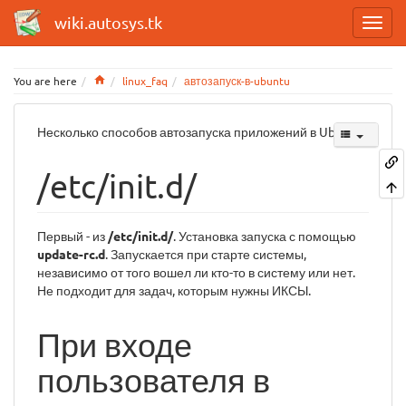
wiki.autosys.tk
Home
You are here
linux_faq
автозапуск-в-ubuntu
Несколько способов автозапуска приложений в Ubuntu:
/etc/init.d/
Первый - из
/etc/init.d/
. Установка запуска с помощью
update-rc.d
. Запускается при старте системы,
независимо от того вошел ли кто-то в систему или нет.
Не подходит для задач, которым нужны ИКСЫ.
При входе
пользователя в