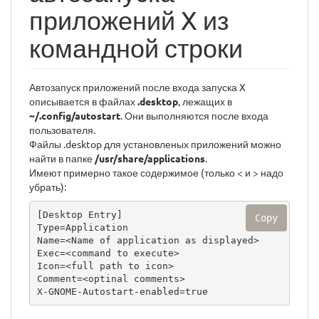
приложений X из
командной строки
Автозапуск приложений после входа запуска X
описывается в файлах
.desktop
, лежащих в
~/.config/autostart
. Они выполняются после входа
пользователя.
Файлы .desktop для установленых приложений можно
найти в папке
/usr/share/applications
.
Имеют примерно такое содержимое (только < и > надо
убрать):
[Desktop Entry]

Copy
Type=Application

Name=<Name of application as displayed>

Exec=<command to execute>

Icon=<full path to icon>

Comment=<optinal comments>

X-GNOME-Autostart-enabled=true