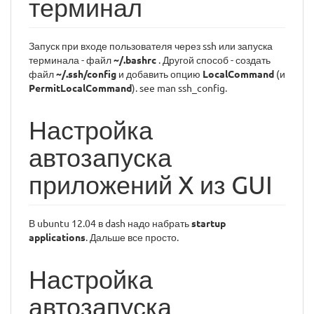
терминал
Запуск при входе пользователя через ssh или запуска
терминала - файл
~/.bashrc
. Другой способ - создать
файл
~/.ssh/config
и добавить опцию
LocalCommand
(и
PermitLocalCommand
). see man ssh_config.
Настройка
автозапуска
приложений X из GUI
В ubuntu 12.04 в dash надо набрать
startup
applications
. Дальше все просто.
Настройка
автозапуска