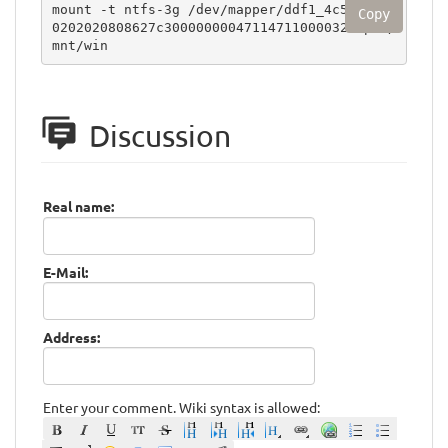
mount -t ntfs-3g /dev/mapper/ddf1_4c5349202
Copy
0202020808627c30000000047114711000032c8p2 /
mnt/win
Discussion
Real name:
E-Mail:
Address:
Enter your comment. Wiki syntax is allowed: