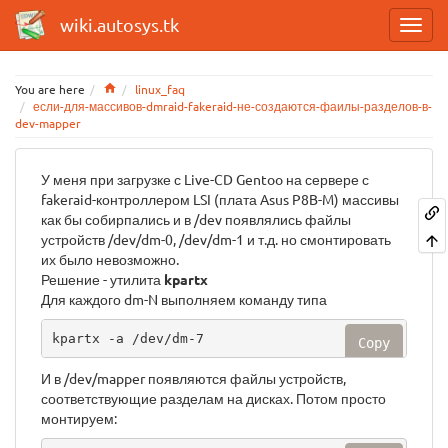
wiki.autosys.tk
Home
You are here
linux_faq
если-для-массивов-dmraid-fakeraid-не-создаются-фаилы-разделов-в-
dev-mapper
У меня при загрузке с Live-CD Gentoo на сервере с
fakeraid-контроллером LSI (плата Asus P8B-M) массивы
как бы собирпались и в /dev появлялись файлы
устройств /dev/dm-0, /dev/dm-1 и т.д. но смонтировать
их было невозможно.
Решение - утилита
kpartx
Для каждого dm-N выполняем команду типа
kpartx -a /dev/dm-7
Copy
И в /dev/mapper появляются файлы устройств,
соответствующие разделам на дисках. Потом просто
монтируем: