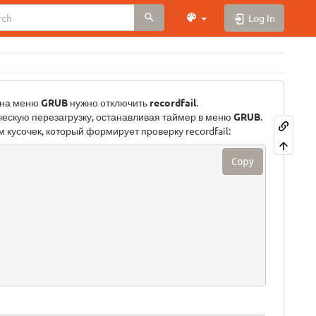
Log In
 на меню
GRUB
нужно отключить
recordfail
.
ческую перезагрузку, останавливая таймер в меню
GRUB
.
м кусочек, который формирует проверку recordfail:
Copy