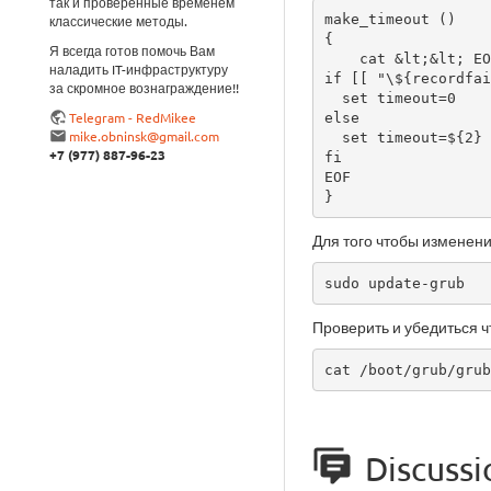
так и проверенные временем
make_timeout ()

классические методы.
{

Я всегда готов помочь Вам
    cat &lt;&lt; EOF

наладить IT-инфраструктуру
if [[ "\${recordfai
за скромное вознаграждение!!
  set timeout=0 

Telegram - RedMikee
else

mike.obninsk@gmail.com
  set timeout=${2}

+7 (977) 887-96-23
fi

EOF

}
Для того чтобы изменени
sudo update-grub
Проверить и убедиться 
cat /boot/grub/grub
Discussi