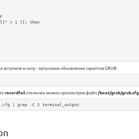
l}" = 1 ]]; then

я вступили в силу - запускаем обновление скриптов GRUB:
что
recordfail
отключен можно просмотрев файл
/boot/grub/grub.cfg
.cfg | grep -C 5 terminal_output
on