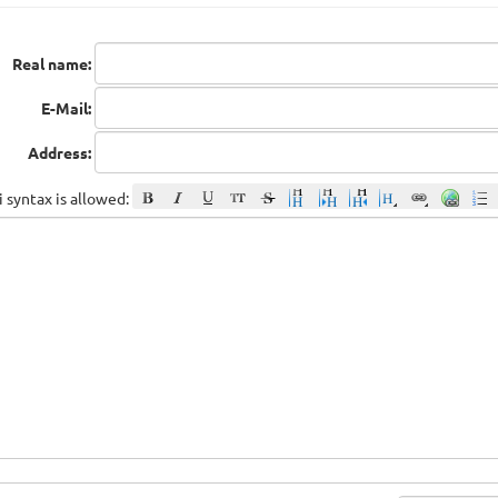
Real name:
E-Mail:
Address:
 syntax is allowed: