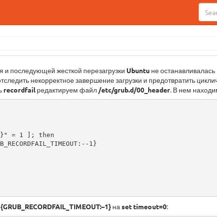
ия и последующей жесткой перезагрузки
Ubuntu
не останавливалась
тследить некорректное завершение загрузки и предотвратить цикли
ь
recordfail
редактируем файл
/etc/grub.d/00_header
. В нем находи
}" = 1 ]; then

=${GRUB_RECORDFAIL_TIMEOUT:–1}
на
set timeout=0
: