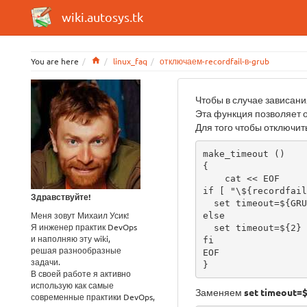
wiki.autosys.tk
Home
You are here
linux_faq
отключаем-recordfail-в-grub
Чтобы в случае зависан
Эта функция позволяет о
Для того чтобы отключит
make_timeout ()

{

    cat << EOF

if [ "\${recordfail
Здравствуйте!
  set timeout=${GRUB_RECORDFAIL_TIMEOUT:--1}

Меня зовут Михаил Усик!
else

Я инженер практик DevOps
  set timeout=${2}

и наполняю эту wiki,
fi

решая разнообразные
EOF

задачи.
}
В своей работе я активно
использую как самые
Заменяем
set timeout
современные практики DevOps,