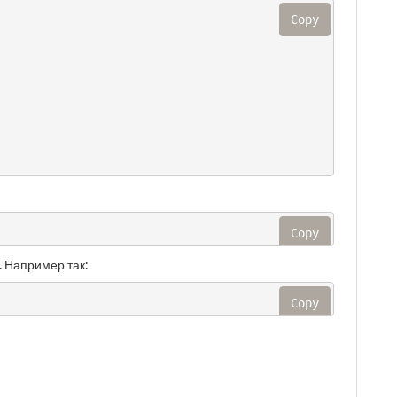
Copy
Copy
. Например так:
Copy