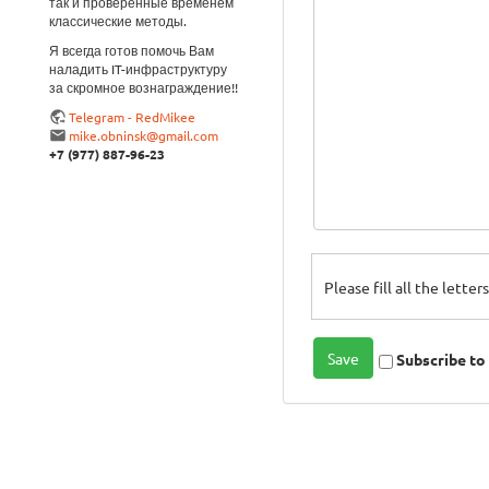
так и проверенные временем
классические методы.
Я всегда готов помочь Вам
наладить IT-инфраструктуру
за скромное вознаграждение!!
Telegram - RedMikee
mike.obninsk@gmail.com
+7 (977) 887-96-23
Please fill all the lette
Subscribe t