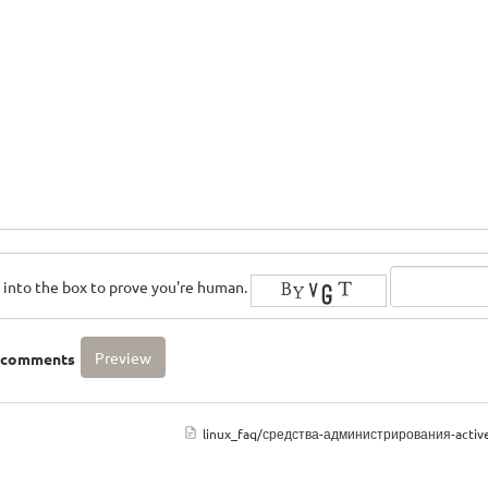
rs into the box to prove you're human.
o comments
linux_faq/средства-администрирования-active-