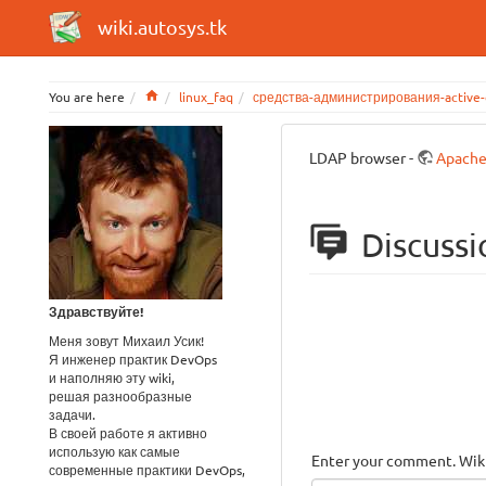
wiki.autosys.tk
Home
You are here
linux_faq
средства-администрирования-active-d
LDAP browser -
Apache
Discussi
Здравствуйте!
Меня зовут Михаил Усик!
Я инженер практик DevOps
и наполняю эту wiki,
решая разнообразные
задачи.
В своей работе я активно
использую как самые
Enter your comment. Wiki
современные практики DevOps,