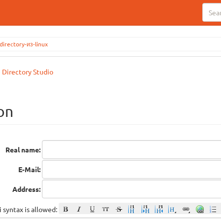
irectory-из-linux
 Directory Studio
on
Real name:
E-Mail:
Address:
 syntax is allowed: