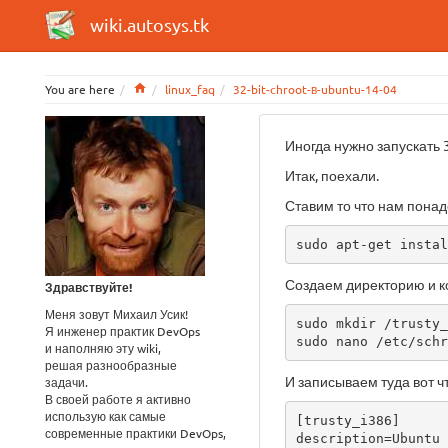
wiki.autosys.tk
Home
You are here
linux_faq
32-bit-chroot-в-ubuntu-14-04
Иногда нужно запускать 
Итак, поехали.
Ставим то что нам понад
sudo apt-get instal
Создаем директорию и к
Здравствуйте!
Меня зовут Михаил Усик!
sudo mkdir /trusty_
Я инженер практик DevOps
sudo nano /etc/schr
и наполняю эту wiki,
решая разнообразные
И записываем туда вот чт
задачи.
В своей работе я активно
использую как самые
[trusty_i386]

современные практики DevOps,
description=Ubuntu 