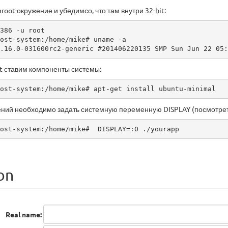
oot-окружение и убедимсо, что там внутри 32-bit:
386 -u root

ost-system:/home/mike# uname -a

.16.0-031600rc2-generic #201406220135 SMP Sun Jun 22 05:
ot ставим компоненты системы:
ost-system:/home/mike# apt-get install ubuntu-minimal
ний необходимо задать системную переменную DISPLAY (посмотреть 
ost-system:/home/mike#  DISPLAY=:0 ./yourapp
on
Real name: