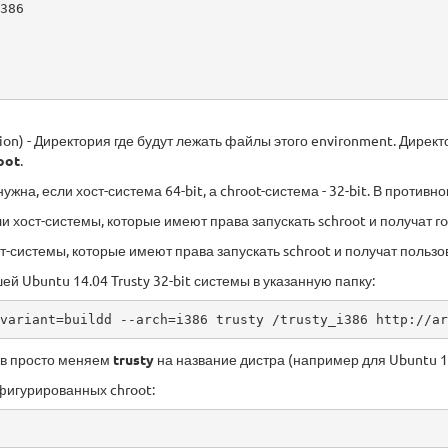
386

tion) - Директория где будут лежать файлы этого environment. Дире
oot
.
нужна, если хост-система 64-bit, а chroot-система - 32-bit. В проти
и хост-системы, которые имеют права запускать schroot и получат ro
т-системы, которые имеют права запускать schroot и получат пользо
й Ubuntu 14.04 Trusty 32-bit системы в указанную папку:
variant=buildd --arch=i386 trusty /trusty_i386 http://ar
ов просто меняем
trusty
на название дистра (например для Ubuntu 1
фигурированных chroot: