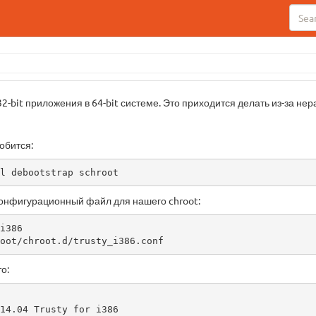
32-bit приложения в 64-bit системе. Это приходится делать из-за не
обится:
l debootstrap schroot
онфигурационный файл для нашего chroot:
i386

oot/chroot.d/trusty_i386.conf
о:
14.04 Trusty for i386
