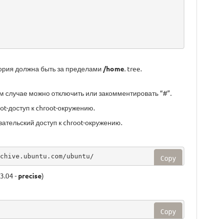
ктория должна быть за пределами
/home
. tree.
вном случае можно отключить или закомментировать “#”.
ot-доступ к chroot-окружению.
вательский доступ к chroot-окружению.
chive.ubuntu.com/ubuntu/
Copy
3.04 -
precise
)
Copy