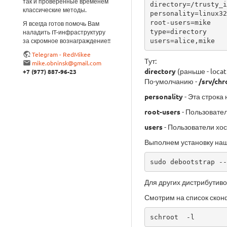
так и проверенные временем
directory=/trusty_i
классические методы.
personality=linux32

root-users=mike

Я всегда готов помочь Вам
type=directory

наладить IT-инфраструктуру
за скромное вознаграждение!!
users=alice,mike
Telegram - RedMikee
Тут:
mike.obninsk@gmail.com
directory
(раньше - loca
+7 (977) 887-96-23
По-умолчанию -
/srv/chr
personality
- Эта строка 
root-users
- Пользовател
users
- Пользователи хос
Выполнем установку наше
sudo debootstrap --
Для других дистрибутив
Смотрим на список скон
schroot  -l