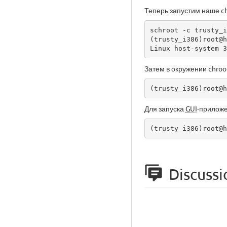
Теперь запустим наше chr
schroot -c trusty_i
(trusty_i386)root@h
Linux host-system 3
Затем в окружении chro
(trusty_i386)root@h
Для запуска
GUI
-приложе
(trusty_i386)root@h
Discussi