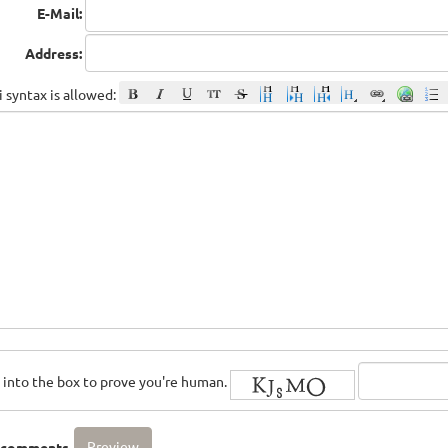
E-Mail:
Address:
 syntax is allowed:
rs into the box to prove you're human.
o comments