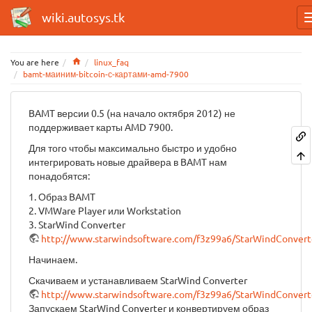
wiki.autosys.tk
Home
You are here
linux_faq
bamt-маиним-bitcoin-с-картами-amd-7900
BAMT версии 0.5 (на начало октября 2012) не
поддерживает карты AMD 7900.
Для того чтобы максимально быстро и удобно
интегрировать новые драйвера в BAMT нам
понадобятся:
1. Образ BAMT
2. VMWare Player или Workstation
3. StarWind Converter
http://www.starwindsoftware.com/f3z99a6/StarWindConvert
Начинаем.
Скачиваем и устанавливаем StarWind Converter
http://www.starwindsoftware.com/f3z99a6/StarWindConvert
Запускаем StarWind Converter и конвертируем образ