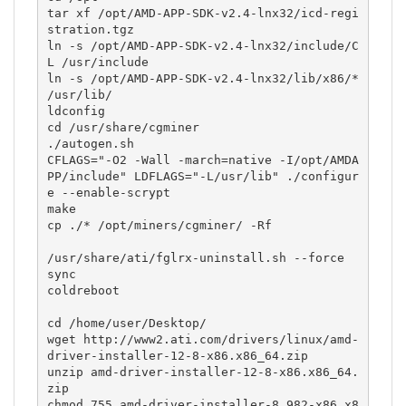
tar xf /opt/AMD-APP-SDK-v2.4-lnx32/icd-regi
stration.tgz

ln -s /opt/AMD-APP-SDK-v2.4-lnx32/include/C
L /usr/include

ln -s /opt/AMD-APP-SDK-v2.4-lnx32/lib/x86/* 
/usr/lib/

ldconfig

cd /usr/share/cgminer

./autogen.sh

CFLAGS="-O2 -Wall -march=native -I/opt/AMDA
PP/include" LDFLAGS="-L/usr/lib" ./configur
e --enable-scrypt

make

cp ./* /opt/miners/cgminer/ -Rf

/usr/share/ati/fglrx-uninstall.sh --force

sync

coldreboot

cd /home/user/Desktop/

wget http://www2.ati.com/drivers/linux/amd-
driver-installer-12-8-x86.x86_64.zip

unzip amd-driver-installer-12-8-x86.x86_64.
zip

chmod 755 amd-driver-installer-8.982-x86.x8