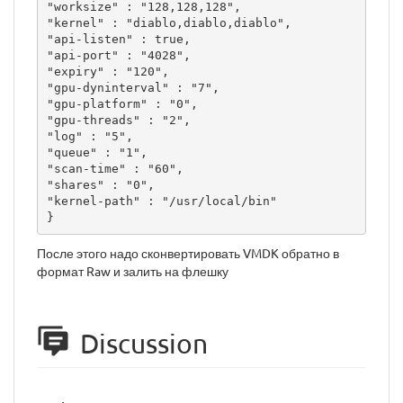
"worksize" : "128,128,128",

"kernel" : "diablo,diablo,diablo",

"api-listen" : true,

"api-port" : "4028",

"expiry" : "120",

"gpu-dyninterval" : "7",

"gpu-platform" : "0",

"gpu-threads" : "2",

"log" : "5",

"queue" : "1",

"scan-time" : "60",

"shares" : "0",

"kernel-path" : "/usr/local/bin"

}
После этого надо сконвертировать VMDK обратно в
формат Raw и залить на флешку
Discussion