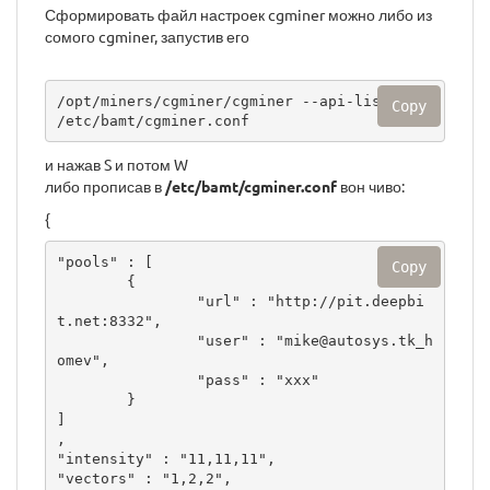
Сформировать файл настроек cgminer можно либо из
сомого cgminer, запустив его
/opt/miners/cgminer/cgminer --api-listen -c 
Copy
/etc/bamt/cgminer.conf
и нажав S и потом W
либо прописав в
/etc/bamt/cgminer.conf
вон чиво:
{
"pools" : [

Copy
        {

                "url" : "http://pit.deepbi
t.net:8332",

                "user" : "mike@autosys.tk_h
omev",

                "pass" : "xxx"

        }

]

,

"intensity" : "11,11,11",

"vectors" : "1,2,2",
