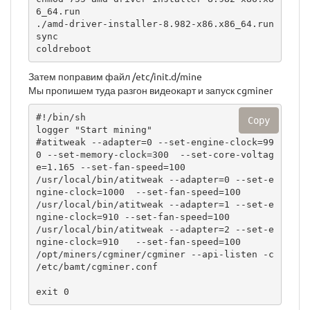
6_64.run

./amd-driver-installer-8.982-x86.x86_64.run

sync

Затем поправим файл /etc/init.d/mine
Мы пропишем туда разгон видеокарт и запуск cgminer
#!/bin/sh

Copy
logger "Start mining"

#atitweak --adapter=0 --set-engine-clock=99
0 --set-memory-clock=300  --set-core-voltag
e=1.165 --set-fan-speed=100

/usr/local/bin/atitweak --adapter=0 --set-e
ngine-clock=1000  --set-fan-speed=100

/usr/local/bin/atitweak --adapter=1 --set-e
ngine-clock=910 --set-fan-speed=100

/usr/local/bin/atitweak --adapter=2 --set-e
ngine-clock=910   --set-fan-speed=100

/opt/miners/cgminer/cgminer --api-listen -c 
/etc/bamt/cgminer.conf

exit 0