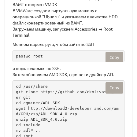
BAMT в формат VMDK
В VMWare создаем виртуальную машину с
операционкой “Ubuntu” и указываем в качестве HDD -
файл сконвертированный из BAMT.
Загружаем машину, запускаем Accessories → Root
Terminal.
Меняем пароль рута, чтобы зайти по SSH
passwd root
Copy
и подключаемся по SSH.
Затем обновляем AMD SDK, cgminer и драйвер ATI.
cd /usr/share

Copy
git clone https://github.com/ckolivas/cgmin
er.git

cd cgminer/ADL_SDK

wget http://download2-developer.amd.com/am
d/GPU/zip/ADL_SDK_4.0.zip

unzip ADL_SDK_4.0.zip

cd include

mv adl* ..

cd /opt
