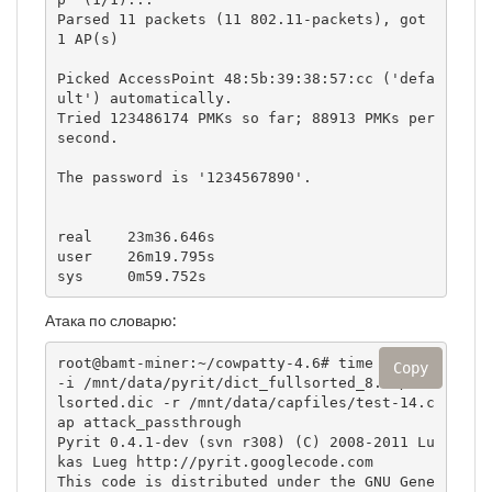
Parsed 11 packets (11 802.11-packets), got 
1 AP(s)

Picked AccessPoint 48:5b:39:38:57:cc ('defa
ult') automatically.

Tried 123486174 PMKs so far; 88913 PMKs per 
second.

The password is '1234567890'.

real    23m36.646s

user    26m19.795s

sys     0m59.752s
Атака по словарю:
root@bamt-miner:~/cowpatty-4.6# time pyrit  
Copy
-i /mnt/data/pyrit/dict_fullsorted_8.2G/ful
lsorted.dic -r /mnt/data/capfiles/test-14.c
ap attack_passthrough

Pyrit 0.4.1-dev (svn r308) (C) 2008-2011 Lu
kas Lueg http://pyrit.googlecode.com

This code is distributed under the GNU Gene