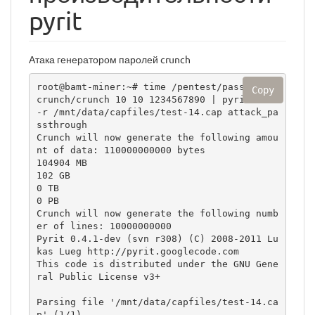
pyrit
Атака генератором паролей crunch
root@bamt-miner:~# time /pentest/passwords/
Copy
crunch/crunch 10 10 1234567890 | pyrit -i - 
-r /mnt/data/capfiles/test-14.cap attack_pa
ssthrough

Crunch will now generate the following amou
nt of data: 110000000000 bytes

104904 MB

102 GB

0 TB

0 PB

Crunch will now generate the following numb
er of lines: 10000000000

Pyrit 0.4.1-dev (svn r308) (C) 2008-2011 Lu
kas Lueg http://pyrit.googlecode.com

This code is distributed under the GNU Gene
ral Public License v3+

Parsing file '/mnt/data/capfiles/test-14.ca
p' (1/1)...
