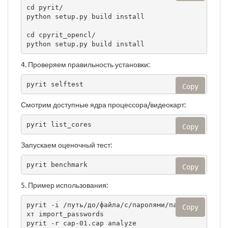
cd pyrit/

python setup.py build install

cd cpyrit_opencl/

python setup.py build install
4. Проверяем правильность установки:
pyrit selftest
Copy
Смотрим доступные ядра процессора/видеокарт:
pyrit list_cores
Copy
Запускаем оценочный тест:
pyrit benchmark
Copy
5. Пример использования:
pyrit -i /путь/до/файла/с/паролями/пароли.т
Copy
хт import_passwords

pyrit -r cap-01.cap analyze
