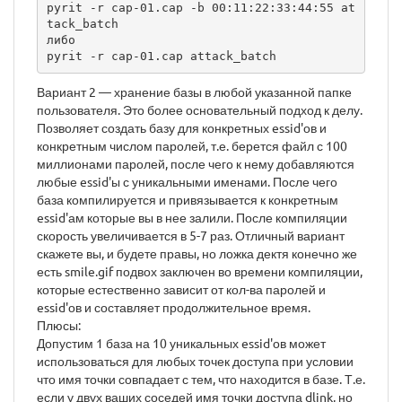
pyrit -r cap-01.cap -b 00:11:22:33:44:55 at
tack_batch

либо

pyrit -r cap-01.cap attack_batch
Вариант 2 — хранение базы в любой указанной папке
пользователя. Это более основательный подход к делу.
Позволяет создать базу для конкретных essid'ов и
конкретным числом паролей, т.е. берется файл с 100
миллионами паролей, после чего к нему добавляются
любые essid'ы с уникальными именами. После чего
база компилируется и привязывается к конкретным
essid'ам которые вы в нее залили. После компиляции
скорость увеличивается в 5-7 раз. Отличный вариант
скажете вы, и будете правы, но ложка дектя конечно же
есть smile.gif подвох заключен во времени компиляции,
которые естественно зависит от кол-ва паролей и
essid'ов и составляет продолжительное время.
Плюсы:
Допустим 1 база на 10 уникальных essid'ов может
использоваться для любых точек доступа при условии
что имя точки совпадает с тем, что находится в базе. Т.е.
если у двух ваших соседей имя точки доступа dlink, но