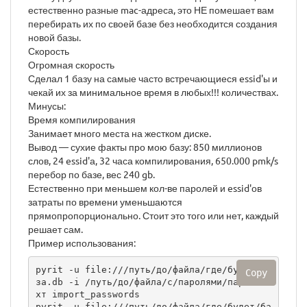
естественно разные mac-адреса, это НЕ помешает вам
перебирать их по своей базе без необходится создания
новой базы.
Скорость
Огромная скорость
Сделал 1 базу на самые часто встречающиеся essid'ы и
чекай их за минимальное время в любых!!! количествах.
Минусы:
Время компилирования
Занимает много места на жестком диске.
Вывод — сухие факты про мою базу: 850 миллионов
слов, 24 essid'а, 32 часа компилирования, 650.000 pmk/s
перебор по базе, вес 240 gb.
Естественно при меньшем кол-ве паролей и essid'ов
затраты по времени уменьшаются
прямопропорционально. Стоит это того или нет, каждый
решает сам.
Пример использования:
pyrit -u file:///путь/до/файла/где/будет/ба
Copy
за.db -i /путь/до/файла/с/паролями/пароли.т
хт import_passwords

pyrit -u file:///путь/до/файла/где/будет/ба