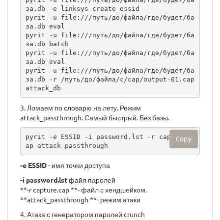
за.db -e linksys create_essid

pyrit -u file:///путь/до/файла/где/будет/ба
за.db eval

pyrit -u file:///путь/до/файла/где/будет/ба
за.db batch

pyrit -u file:///путь/до/файла/где/будет/ба
за.db eval

pyrit -u file:///путь/до/файла/где/будет/ба
за.db -r /путь/до/файла/с/cap/output-01.cap 
attack_db
3. Ломаем по словарю на лету. Режим
attack_passthrough. Самый быстрый. Без базы.
pyrit -e ESSID -i password.lst -r capture.c
Copy
ap attack_passthrough
-e ESSID
- имя точки доступа
-i password.lst
файл паролей
**-r capture.cap **- файл с хендшейком.
**attack_passthrough **- режим атаки
4. Атака с генератором паролей crunch