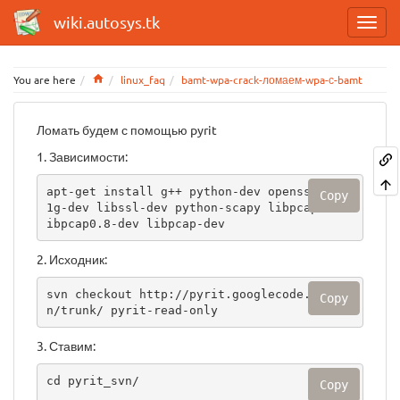
wiki.autosys.tk
Home
You are here
linux_faq
bamt-wpa-crack-ломаем-wpa-с-bamt
Ломать будем с помощью pyrit
1. Зависимости:
apt-get install g++ python-dev openssl zlib
Copy
1g-dev libssl-dev python-scapy libpcap0.8 l
ibpcap0.8-dev libpcap-dev
2. Исходник:
svn checkout http://pyrit.googlecode.com/sv
Copy
n/trunk/ pyrit-read-only
3. Ставим:
cd pyrit_svn/

Copy