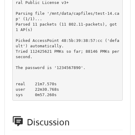
ral Public License v3+

Parsing file '/mnt/data/capfiles/test-14.ca
p' (1/1)...

Parsed 11 packets (11 802.11-packets), got 
1 AP(s)

Picked AccessPoint 48:5b:39:38:57:cc ('defa
ult') automatically.

Tried 112425621 PMKs so far; 88146 PMKs per 
second.

The password is '1234567890'.

real    21m7.570s

user    22m30.768s

sys     0m57.260s
Discussion