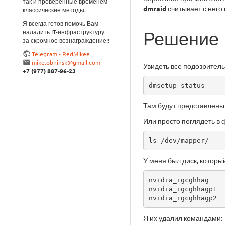
так и проверенные временем
dmraid
считывает с него
классические методы.
Я всегда готов помочь Вам
Решение
наладить IT-инфраструктуру
за скромное вознаграждение!!
Telegram - RedMikee
mike.obninsk@gmail.com
Увидеть все подозрител
+7 (977) 887-96-23
dmsetup status
Там будут представлены л
Или просто поглядеть в 
ls /dev/mapper/
У меня был диск, которы
nvidia_igcghhag

nvidia_igcghhagp1

nvidia_igcghhagp2
Я их удалил командами: