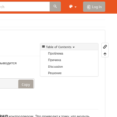
Log In
Table of Contents
Проблема
Причина
 выводится
Discussion
Решение
Copy
-RAID
контроллером. Это приводит к тому, что модуль