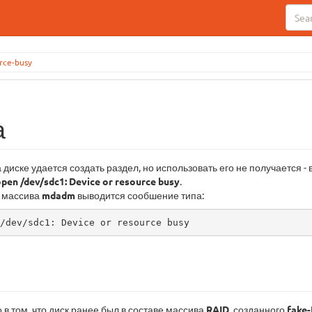
rce-busy
а
а диске удается создать раздел, но использовать его не получается -
pen /dev/sdc1: Device or resource busy
.
и массива
mdadm
выводится сообшение типа:
/dev/sdc1: Device or resource busy
 в том, что диск ранее был в составе массива
RAID
, созданного
fake