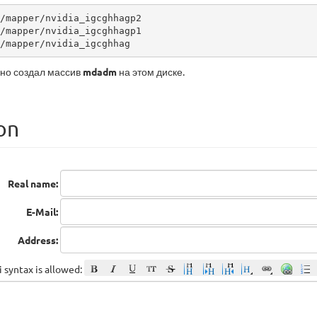
/mapper/nvidia_igcghhagp2

/mapper/nvidia_igcghhagp1

/mapper/nvidia_igcghhag
шно создал массив
mdadm
на этом диске.
on
Real name:
E-Mail:
Address:
 syntax is allowed: