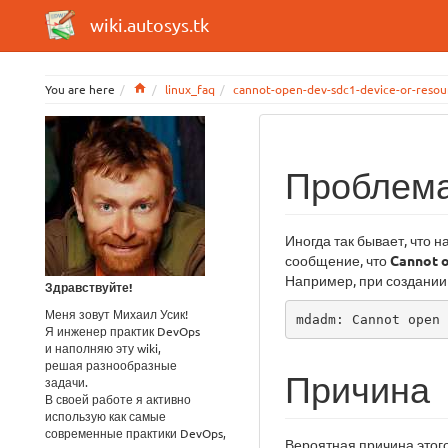
wiki.autosys.tk
Home
You are here
linux_faq
cannot-open-dev-sdc1-device-or-resou
Проблем
Иногда так бывает, что н
сообщение, что
Cannot o
Например, при создани
Здравствуйте!
Меня зовут Михаил Усик!
mdadm: Cannot open 
Я инженер практик DevOps
и наполняю эту wiki,
решая разнообразные
Причина
задачи.
В своей работе я активно
использую как самые
современные практики DevOps,
Вероятная причина этого