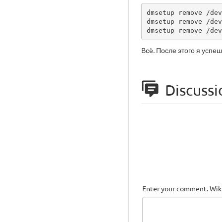
dmsetup remove /dev
dmsetup remove /dev
dmsetup remove /dev
Всё. После этого я успе
Discussi
Enter your comment. Wiki