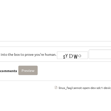
rs into the box to prove you're human.
o comments
linux_faq/cannot-open-dev-sdc1-devic