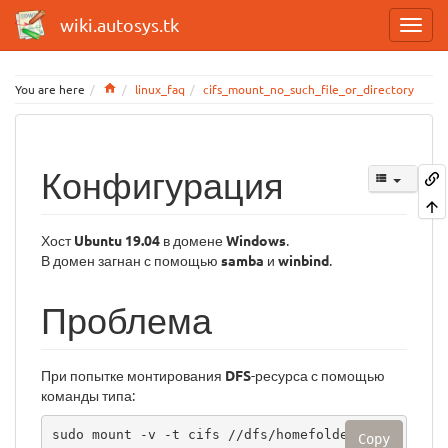
wiki.autosys.tk
Home
You are here
linux_faq
cifs_mount_no_such_file_or_directory
Конфигурация
Хост
Ubuntu 19.04
в домене
Windows
.
В домен загнан с помощью
samba
и
winbind
.
Проблема
При попытке монтирования
DFS
-ресурса с помощью
команды типа:
sudo mount -v -t cifs //dfs/homefolder$/use
Copy