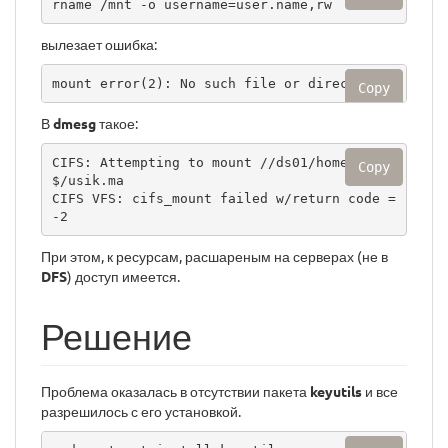
rname /mnt -o username=user.name,rw
вылезает ошибка:
mount error(2): No such file or directory
Copy
В
dmesg
такое:
CIFS: Attempting to mount //ds01/homefolder
Copy
$/usik.ma

CIFS VFS: cifs_mount failed w/return code = 
-2
При этом, к ресурсам, расшареным на серверах (не в
DFS
) доступ имеется.
Решение
Проблема оказалась в отсутствии пакета
keyutils
и все
разрешилось с его установкой.