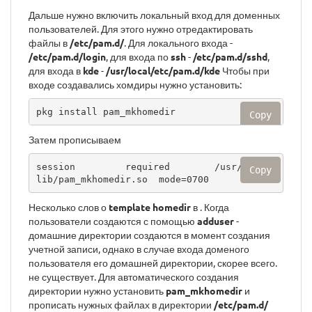
Дальше нужно включить локальный вход для доменных
пользователей. Для этого нужно отредактировать
файлы в
/etc/pam.d/
. Для локального входа -
/etc/pam.d/login
, для входа по
ssh
-
/etc/pam.d/sshd
,
для входа в
kde
-
/usr/local/etc/pam.d/kde
Чтобы при
входе создавались хомдиры нужно установить:
pkg install pam_mkhomedir
Copy
Затем прописываем
session         required        /usr/local/
Copy
lib/pam_mkhomedir.so  mode=0700
Несколько слов о
template homedir
в . Когда
пользователи создаются с помощью
adduser
-
домашние директории создаются в момент создания
учетной записи, однако в случае входа доменого
пользователя его домашней директории, скорее всего.
не существует. Для автоматического создания
директории нужно установить
pam_mkhomedir
и
прописать нужных файлах в директории
/etc/pam.d/