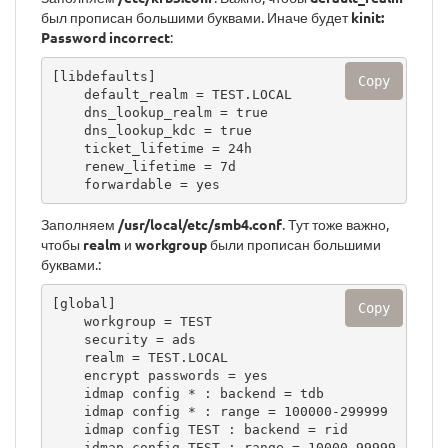
был прописан большими буквами. Иначе будет
kinit:
Password incorrect
:
[libdefaults]

Copy
    default_realm = TEST.LOCAL

    dns_lookup_realm = true

    dns_lookup_kdc = true

    ticket_lifetime = 24h

    renew_lifetime = 7d

    forwardable = yes 
Заполняем
/usr/local/etc/smb4.conf
. Тут тоже важно,
чтобы
realm
и
workgroup
были прописан большими
буквами.:
[global]

Copy
    workgroup = TEST

    security = ads

    realm = TEST.LOCAL

    encrypt passwords = yes

    idmap config * : backend = tdb

    idmap config * : range = 100000-299999

    idmap config TEST : backend = rid

    idmap config TEST : range = 10000-99999
