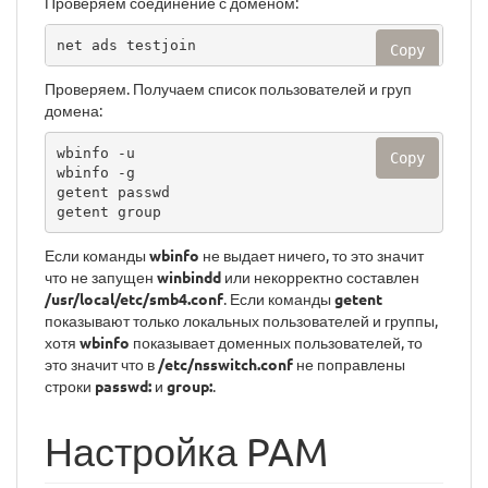
Проверяем соединение с доменом:
net ads testjoin
Copy
Проверяем. Получаем список пользователей и груп
домена:
wbinfo -u

Copy
wbinfo -g

getent passwd

getent group
Если команды
wbinfo
не выдает ничего, то это значит
что не запущен
winbindd
или некорректно составлен
/usr/local/etc/smb4.conf
. Если команды
getent
показывают только локальных пользователей и группы,
хотя
wbinfo
показывает доменных пользователей, то
это значит что в
/etc/nsswitch.conf
не поправлены
строки
passwd:
и
group:
.
Настройка PAM