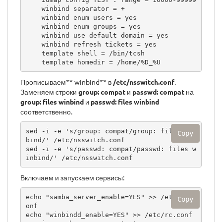
    winbind separator = +

    winbind enum users = yes

    winbind enum groups = yes

    winbind use default domain = yes

    winbind refresh tickets = yes

    template shell = /bin/tcsh

    template homedir = /home/%D_%U
Прописываем** winbind** в
/etc/nsswitch.conf
.
Заменяем строки
group: compat
и
passwd: compat
на
group: files winbind
и
passwd: files winbind
соответственно.
sed -i -e 's/group: compat/group: files win
Copy
bind/' /etc/nsswitch.conf

sed -i -e 's/passwd: compat/passwd: files w
inbind/' /etc/nsswitch.conf
Включаем и запускаем сервисы:
echo "samba_server_enable=YES" >> /etc/rc.c
Copy
onf

echo "winbindd_enable=YES" >> /etc/rc.conf
