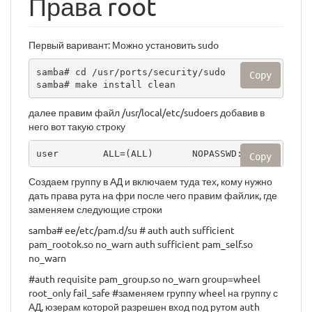
Права root
Первый варивант: Можно установить sudo
samba# cd /usr/ports/security/sudo

Copy
samba# make install clean
далее правим файл /usr/local/etc/sudoers добавив в
него вот такую строку
user        ALL=(ALL)       NOPASSWD: ALL
Copy
Создаем группу в АД и включаем туда тех, кому нужно
дать права рута на фри после чего правим файлик, где
заменяем следующие строки
samba# ee/etc/pam.d/su # auth auth sufficient
pam_rootok.so no_warn auth sufficient pam_self.so
no_warn
#auth requisite pam_group.so no_warn group=wheel
root_only fail_safe #заменяем группу wheel на группу с
АД, юзерам которой разрешен вход под рутом auth