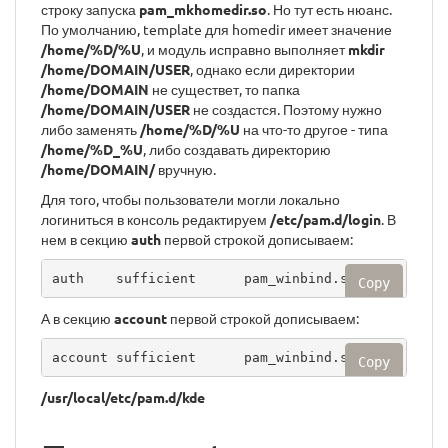
строку запуска
pam_mkhomedir.so
. Но тут есть нюанс.
По умолчанию, template для homedir имеет значение
/home/%D/%U
, и модуль исправно выполняет
mkdir
/home/DOMAIN/USER
, однако если директории
/home/DOMAIN
не существет, то папка
/home/DOMAIN/USER
не создастся. Поэтому нужно
либо заменять
/home/%D/%U
на что-то другое - типа
/home/%D_%U
, либо создавать директорию
/home/DOMAIN/
вручную.
Для того, чтобы пользователи могли локально
логиниться в консоль редактируем
/etc/pam.d/login
. В
нем в секцию
auth
первой строкой дописываем:
auth    sufficient      pam_winbind.so
Copy
А в секцию
account
первой строкой дописываем:
account sufficient      pam_winbind.so
Copy
/usr/local/etc/pam.d/kde