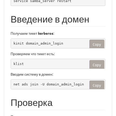
service samba_server restart
Введение в домен
Получаем тикет
kerberos
:
kinit domain_admin_login
Copy
Проверяем что тикет есть:
klist
Copy
Вводим систему в домен:
net ads join -U domain_admin_login
Copy
Проверка