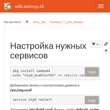
wiki.autosys.tk
Home
You are here
linux_faq
freebsd_11_join_domain
Настройка нужных
сервисов
pkg install samba44

Copy
echo "ntpd_enable=YES" >> /etc/rc.conf
Добавляем запись о контроллере домена в
/etc/ntp.conf
.
service ntpd restart
Copy
Заполняем
/etc/krb5.conf
. Важно, чтобы
default_realm