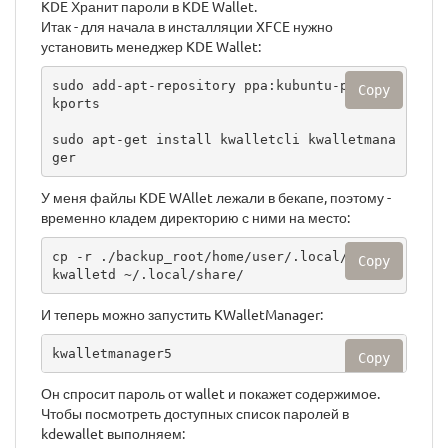
KDE Хранит пароли в KDE Wallet.
Итак - для начала в инсталляции XFCE нужно
установить менеджер KDE Wallet:
sudo add-apt-repository ppa:kubuntu-ppa/bac
Copy
kports

sudo apt-get install kwalletcli kwalletmana
ger
У меня файлы KDE WAllet лежали в бекапе, поэтому -
временно кладем директорию с ними на место:
cp -r ./backup_root/home/user/.local/share/
Copy
kwalletd ~/.local/share/
И теперь можно запустить KWalletManager:
kwalletmanager5
Copy
Он спросит пароль от wallet и покажет содержимое.
Чтобы посмотреть доступных список паролей в
kdewallet выполняем: