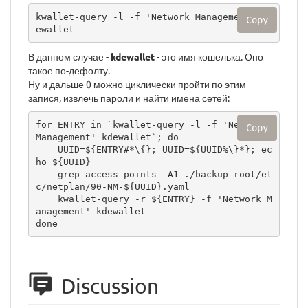
kwallet-query -l -f 'Network Management' kd
Copy
ewallet
В данном случае -
kdewallet
- это имя кошелька. Оно
такое по-дефолту.
Ну и дальше 0 можно циклически пройти по этим
запися, извлечь пароли и найти имена сетей:
for ENTRY in `kwallet-query -l -f 'Network 
Copy
Management' kdewallet`; do 

    UUID=${ENTRY#*\{}; UUID=${UUID%\}*}; ec
ho ${UUID}

    grep access-points -A1 ./backup_root/et
c/netplan/90-NM-${UUID}.yaml

    kwallet-query -r ${ENTRY} -f 'Network M
anagement' kdewallet  

done
Discussion