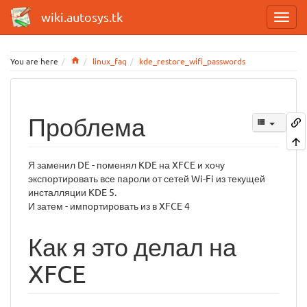
wiki.autosys.tk
Home
You are here
linux_faq
kde_restore_wifi_passwords
Проблема
Я заменил DE - поменял KDE на XFCE и хочу
экспортировать все пароли от сетей Wi-Fi из текущей
инсталляции KDE 5.
И затем - импортировать из в XFCE 4
Как я это делал на
XFCE