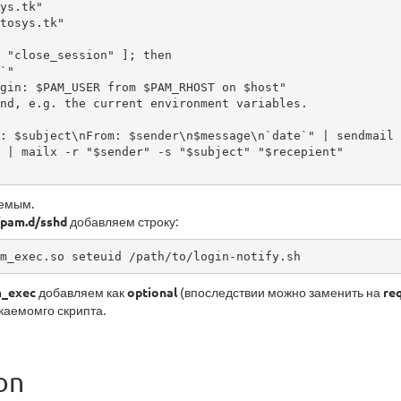
ys.tk"

tosys.tk"

 "close_session" ]; then

 | mailx -r "$sender" -s "$subject" "$recepient"

емым.
/pam.d/sshd
добавляем строку:
m_exec.so seteuid /path/to/login-notify.sh
_exec
добавляем как
optional
(впоследствии можно заменить на
re
каемомго скрипта.
on