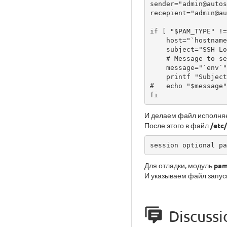
sender="admin@autos
recepient="admin@au
if [ "$PAM_TYPE" !=
    host="`hostname`"

    subject="SSH Login: $PAM_USER from $PAM_RHOST on $host"

    # Message to send, e.g. the current environment variables.

    message="`env`"

    printf "Subject: $subject\nFrom: $sender\n$message\n`date`" | sendmail $recepient 2>/dev/null

#   echo "$message"
И делаем файл исполня
После этого в файл
/etc
session optional pa
Для отладки, модуль
pam
И указываем файл запус
Discussi