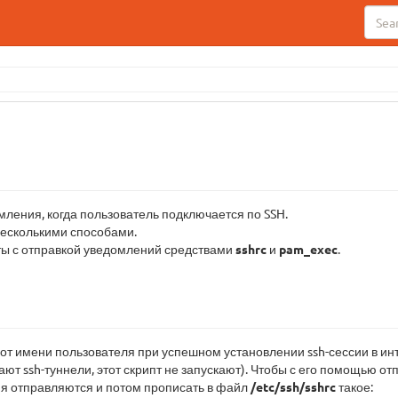
ления, когда пользователь подключается по SSH.
несколькими способами.
ты с отправкой уведомлений средствами
sshrc
и
pam_exec
.
от имени пользователя при успешном установлении ssh-сессии в ин
ают ssh-туннели, этот скрипт не запускают). Чтобы с его помощью 
ия отправляются и потом прописать в файл
/etc/ssh/sshrc
такое: