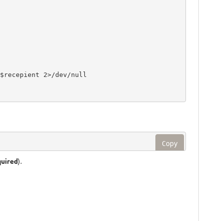
Copy
quired
).