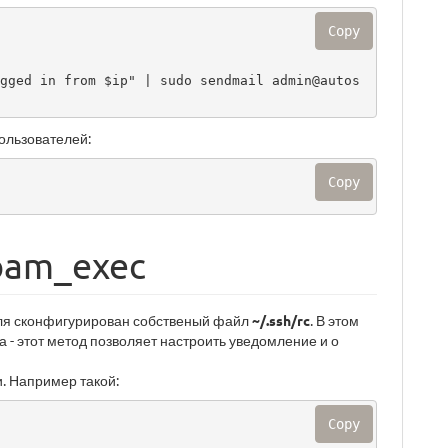
Copy
gged in from $ip" | sudo sendmail admin@autos
ользователей:
Copy
pam_exec
еля сконфигурирован собственый файл
~/.ssh/rc
. В этом
са - этот метод позволяет настроить уведомление и о
. Например такой:
Copy