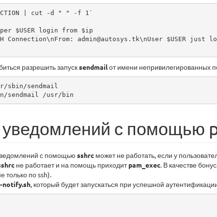
CTION | cut -d " " -f 1`

per $USER login from $ip

H Connection\nFrom: admin@autosys.tk\nUser $USER just lo
биться разрешить запуск
sendmail
от имени непривилегированных п
r/sbin/sendmail

n/sendmail /usr/bin
 уведомлений с помощью 
 уведомлений с помощью
sshrc
может не работать, если у пользоват
sshrc
не работает и на помощь приходит
pam_exec
. В качестве бону
е только по ssh).
-notify.sh
, который будет запускаться при успешной аутентификации