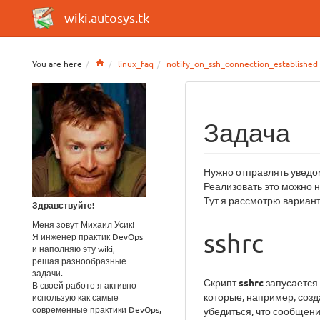
wiki.autosys.tk
Home
You are here
linux_faq
notify_on_ssh_connection_established
Задача
Нужно отправлять уведом
Реализовать это можно 
Тут я рассмотрю вариан
Здравствуйте!
Меня зовут Михаил Усик!
sshrc
Я инженер практик DevOps
и наполняю эту wiki,
решая разнообразные
задачи.
Скрипт
sshrc
запусается 
В своей работе я активно
которые, например, созд
использую как самые
современные практики DevOps,
убедиться, что сообщен