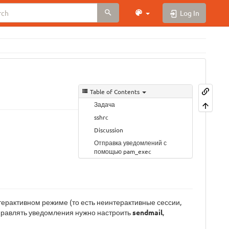
Log In
Table of Contents
Задача
sshrc
Discussion
Отправка уведомлений с
помощью pam_exec
терактивном режиме (то есть неинтерактивные сессии,
отправлять уведомления нужно настроить
sendmail
,