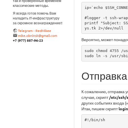
так и проверенные временем
классические методы.
ip=`echo $SSH_CONNE
Я всегда готов помочь Вам
#logger -t ssh-wrap
наладить IT-инфраструктуру
за скромное вознаграждение!!
printf "Subject: SS
ys.tk 2>/dev/null
Telegram - RedMikee
mike.obninsk@gmail.com
Вероятно, может понадо
+7 (977) 887-96-23
sudo chmod 4755 /us
sudo ln -s /usr/sbi
Отправка
К сожалению, отправка
случае, скрипт
/etc/ssh/
других событиях входа (н
Итак, пишем скрипт
login
#!/bin/sh
