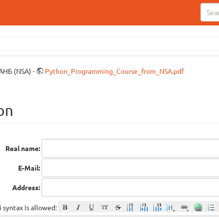
АНБ (NSA) -
Python_Programming_Course_from_NSA.pdf
on
Real name:
E-Mail:
Address:
 syntax is allowed: