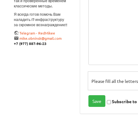
так и проверенные временем
классические методы.
Я всегда готов помочь Вам
наладить IT-инфраструктуру
за скромное вознаграждение!!
Telegram - RedMikee
mike.obninsk@gmail.com
+7 (977) 887-96-23
Please fill all the lette
Subscribe t