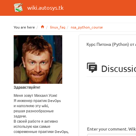
wiki.autosys.tk
Home
You are here
linux_faq
nsa_python_course
Курс Питона (Python) от 
Discussi
Здравствуйте!
Меня зовут Михаил Усик!
Я инженер практик DevOps
и наполняю эту wiki,
решая разнообразные
задачи.
В своей работе я активно
использую как самые
Enter your comment. Wiki
современные практики DevOps,