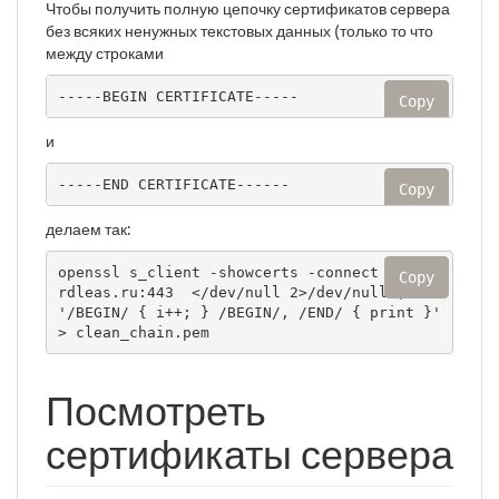
Чтобы получить полную цепочку сертификатов сервера
без всяких ненужных текстовых данных (только то что
между строками
-----BEGIN CERTIFICATE-----
Copy
и
-----END CERTIFICATE------
Copy
делаем так:
openssl s_client -showcerts -connect nexus.
Copy
rdleas.ru:443  </dev/null 2>/dev/null | awk 
'/BEGIN/ { i++; } /BEGIN/, /END/ { print }' 
> clean_chain.pem
Посмотреть
сертификаты сервера