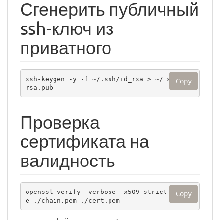
Сгенерить публичный
ssh-ключ из
приватного
ssh-keygen -y -f ~/.ssh/id_rsa > ~/.ssh/id_
Copy
rsa.pub
Проверка
сертификата на
валидность
openssl verify -verbose -x509_strict -CAfil
Copy
e ./chain.pem ./cert.pem