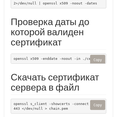
2>/dev/null | openssl x509 -noout -dates
Проверка даты до
которой валиден
сертификат
openssl x509 -enddate -noout -in ./cert.crt
Copy
Скачать сертификат
сервера в файл
openssl s_client -showcerts -connect ya.ru:
Copy
443 </dev/null > chain.pem