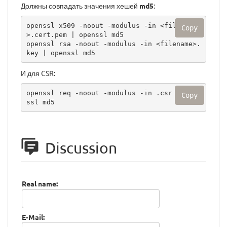
Должны совпадать значения хешей
md5
:
openssl x509 -noout -modulus -in <filename
Copy
>.cert.pem | openssl md5

openssl rsa -noout -modulus -in <filename>.
key | openssl md5
И для CSR:
openssl req -noout -modulus -in .csr | open
Copy
ssl md5
Discussion
Real name:
E-Mail: