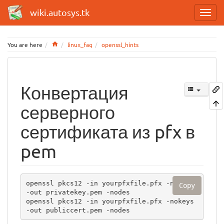
wiki.autosys.tk
Home
You are here
linux_faq
openssl_hints
Конвертация
серверного
сертификата из pfx в
pem
openssl pkcs12 -in yourpfxfile.pfx -nocerts 
Copy
-out privatekey.pem -nodes

openssl pkcs12 -in yourpfxfile.pfx -nokeys 
-out publiccert.pem -nodes