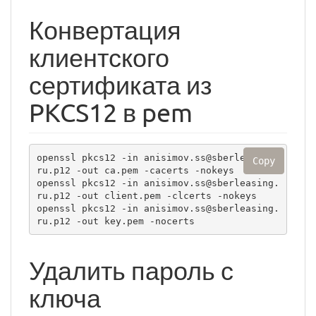
Конвертация
клиентского
сертификата из
PKCS12 в pem
openssl pkcs12 -in anisimov.ss@sberleasing.
Copy
ru.p12 -out ca.pem -cacerts -nokeys

openssl pkcs12 -in anisimov.ss@sberleasing.
ru.p12 -out client.pem -clcerts -nokeys

openssl pkcs12 -in anisimov.ss@sberleasing.
ru.p12 -out key.pem -nocerts
Удалить пароль с
ключа