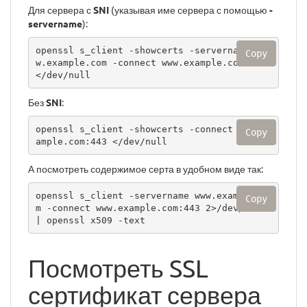
Для сервера с
SNI
(указывая име сервера с помощью
-
servername
):
openssl s_client -showcerts -servername ww
Copy
w.example.com -connect www.example.com:443 
Без
SNI
:
openssl s_client -showcerts -connect www.ex
Copy
А посмотреть содержимое серта в удобном виде так:
openssl s_client -servername www.example.co
Copy
m -connect www.example.com:443 2>/dev/null 
Посмотреть SSL
сертификат сервера