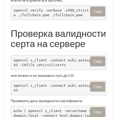
или если в файле вся цепочка:
openssl verify -verbose -x509_strict -CAfil
Copy
e ./fullchain.pem ./fullchain.pem
Проверка валидности
серта на сервере
openssl s_client -connect wiki.autosys.tk:4
Copy
43 -CAfile /etc/ssl/certs
или можно и не указывать путь до CA:
openssl s_client -connect wiki.autosys.tk:4
Copy
43
Проверить даты валидности сертификата:
echo | openssl s_client -servername server.
Copy
domain.local -connect host.domain.local:443 