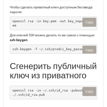
Чтобы сделать приватный ключ доступным без ввода
пароля:
openssl rsa -in key.pem -out key_nopasswd.p
Copy
em
Для ключей SSH можно делать то же самое с помощью
ssh-keygen
ssh-keygen -f ~/.ssh/prodci_key_passwd -p
Copy
Сгенерить публичный
ключ из приватного
openssl rsa -in ~/.ssh/id_rsa -pubout -out 
Copy
./.ssh/id_rsa.pub