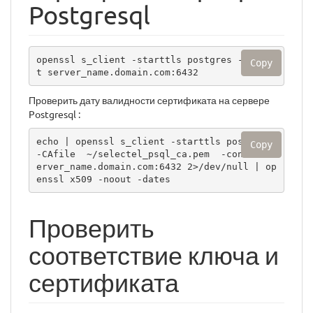
Postgresql
openssl s_client -starttls postgres -connec
Copy
t server_name.domain.com:6432
Проверить дату валидности сертификата на сервере
Postgresql :
echo | openssl s_client -starttls postgres 
Copy
-CAfile  ~/selectel_psql_ca.pem  -connect s
erver_name.domain.com:6432 2>/dev/null | op
enssl x509 -noout -dates
Проверить
соответствие ключа и
сертификата