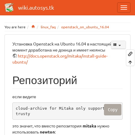
wiki.autosys.tk
Home
You are here
linux_faq
openstack_on_ubuntu_16.04
Установка Openstack на Ubuntu 16.04 в настоящий
момент доработана не докнца и имеет нюянсы
http://docs.openstack.org/mitaka/install-guide-
ubuntu/
Репозиторий
если видите
cloud-archive for Mitaka only supported on 
Copy
trusty
это значит, что вместо репозитория
mitaka
нужно
использовать
newton
: