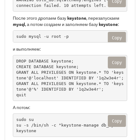
Copy
connection failed. 10 attempts left.
После этого дропаем базу
keystone
, перезапускаем
mysql
, а потом создаем и заполняем базу
keystone
:
sudo mysql -u root -p
Copy
и выполняем:
DROP DATABASE keystone;

Copy
CREATE DATABASE keystone;

GRANT ALL PRIVILEGES ON keystone.* TO 'keys
tone'@'localhost' IDENTIFIED BY '1q2w3e4r';

GRANT ALL PRIVILEGES ON keystone.* TO 'keys
tone'@'%' IDENTIFIED BY '1q2w3e4r';

quit
А потом:
sudo su

Copy
su -s /bin/sh -c "keystone-manage db_sync" 
keystone