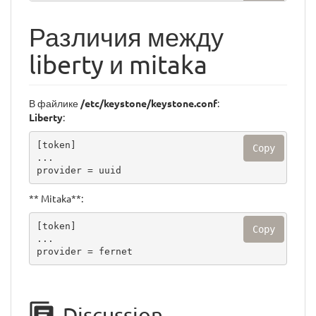
Различия между
liberty и mitaka
В файлике
/etc/keystone/keystone.conf
:
Liberty
:
[token]

Copy
...

provider = uuid
** Mitaka**:
[token]

Copy
...

provider = fernet
Discussion