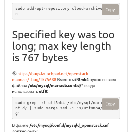
sudo add-apt-repository cloud-archive:newto
Copy
n
Specified key was too
long; max key length
is 767 bytes
https://bugs.launchpad.net/openstack-
manuals/+bug/1575688
Вместо
utf8mb4
нужно во всех
файлах
/etc/mysql/mariadb.conf.d/
* везде
использовать
utf8
:
sudo grep -rl utf8mb4 /etc/mysql/mariadb.co
Copy
nf.d/ | sudo xargs sed -i 's/utf8mb4/utf8/
g'
В файле
/etc/mysql/conf.d/mysqld_openstack.cnf
должно быть: