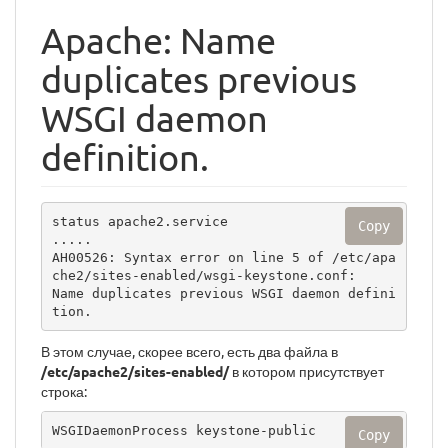
Apache: Name
duplicates previous
WSGI daemon
definition.
status apache2.service

Copy
.....

AH00526: Syntax error on line 5 of /etc/apa
che2/sites-enabled/wsgi-keystone.conf:

Name duplicates previous WSGI daemon defini
tion.
В этом случае, скорее всего, есть два файла в
/etc/apache2/sites-enabled/
в котором присутствует
строка:
WSGIDaemonProcess keystone-public  
Copy