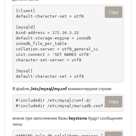
[client]

Copy
default-character-set = utf8

[mysqld]

bind-address = 172.16.3.32

default-storage-engine = innodb

innodb_file_per_table

collation-server = utf8_general_ci

init-connect = 'SET NAMES utf8'

character-set-server = utf8

[mysql]

default-character-set = utf8
В файле
/etc/mysql/my.cnf
комментируем строки
#!includedir /etc/mysql/conf.d/

Copy
#!includedir /etc/mysql/mariadb.conf.d/
иначе при заполнении базы
keystone
будут сообщения
типа:
WARNING oslo_db.sqlalchemy.engines [-] SQL 