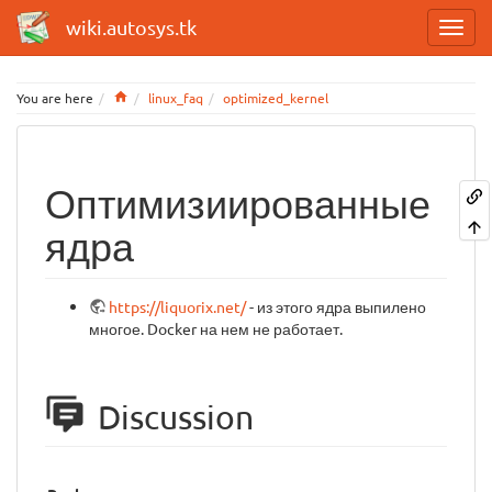
wiki.autosys.tk
Home
You are here
linux_faq
optimized_kernel
Оптимизиированные
ядра
https://liquorix.net/
- из этого ядра выпилено
многое. Docker на нем не работает.
Discussion