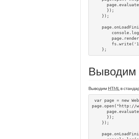
      page.evaluate(function() {

      });

    });

    page.onLoadFinished = function() {

        console.log("page load finished");

        page.render('export.png');

        fs.write('1.html', page.content, 'w');

    };
Выводим 
Выводим
HTML
в станда
 var page = new WebPage()

page.open("http://w
      page.evaluate(function() {

      });

    });

    page.onLoadFinished = function() {
