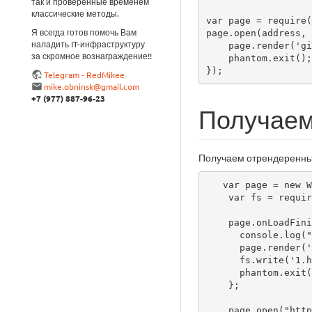
так и проверенные временем
классические методы.
var page = require(
Я всегда готов помочь Вам
page.open(address, 
наладить IT-инфраструктуру
    page.render('github.png');

за скромное вознаграждение!!
    phantom.exit();

});
Telegram - RedMikee
mike.obninsk@gmail.com
+7 (977) 887-96-23
Получаем
Получаем отрендеренн
   var page = new WebPage()

    var fs = require('fs');

    page.onLoadFinished = function() {

      console.log("page load finished");

      page.render('export.png');

      fs.write('1.html', page.content, 'w');

      phantom.exit();

    };

    page.open("http://www.google.com", function() {
