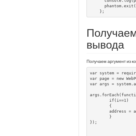
      console.log(page.content);

      phantom.exit();

    };
Получаем
вывода
Получаем аргумент из к
var system = requir
var page = new WebP
var args = system.a
args.forEach(functi
        if(i==1)

        {

        address = arg;

        }

});
