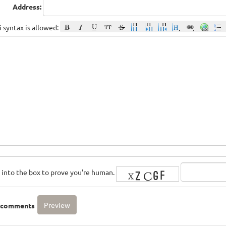
Address:
 syntax is allowed:
rs into the box to prove you're human.
o comments