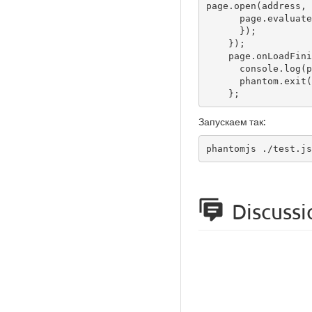
page.open(address, 
      page.evaluate(function() {

      });

    });

    page.onLoadFinished = function() {

      console.log(page.content);

      phantom.exit();

Запускаем так:
phantomjs ./test.js
Discussi