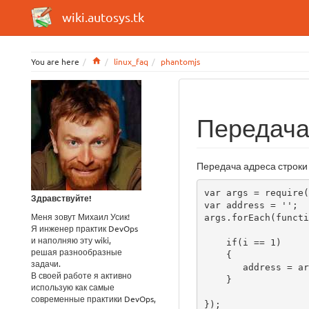
wiki.autosys.tk
Home
You are here
linux_faq
phantomjs
Передача 
Передача адреса строки 
var args = require(
Здравствуйте!
var address = '';

Меня зовут Михаил Усик!
args.forEach(functi
Я инженер практик DevOps
и наполняю эту wiki,
    if(i == 1)

решая разнообразные
    {

задачи.
       address = arg;

В своей работе я активно
    }

использую как самые
современные практики DevOps,
});
