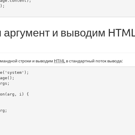
 аргумент и выводим HTML
омандной строки и выводим
HTML
в стандартный поток вывода:
e('system');

age();

rgs;

on(arg, i) {
