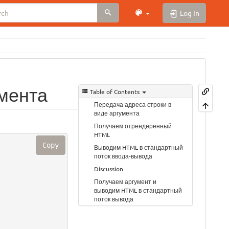
Log In
умента
Table of Contents
Передача адреса строки в
виде аргумента
Получаем отрендеренный
HTML
Copy
Выводим HTML в стандартный
поток ввода-вывода
Discussion
Получаем аргумент и
выводим HTML в стандартный
поток вывода