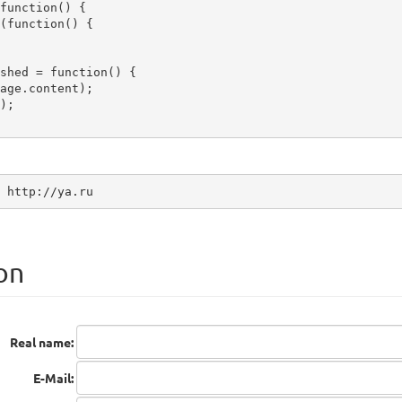
function() {

 http://ya.ru
on
Real name:
E-Mail: