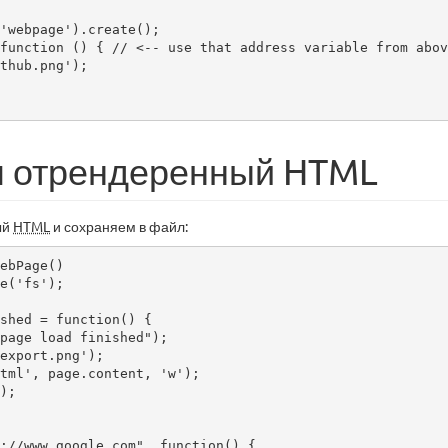
'webpage').create();    

function () { // <-- use that address variable from above
 отрендеренный HTML
ый
HTML
и сохраняем в файл: