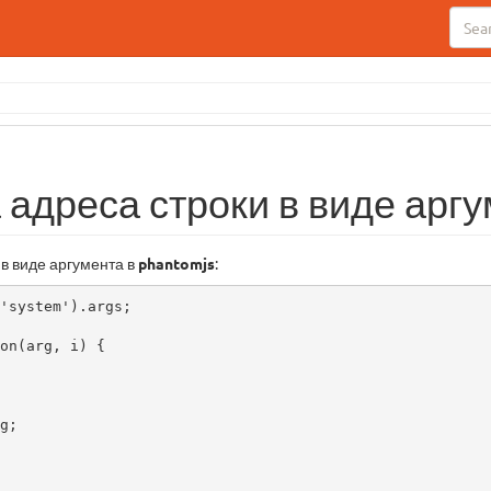
адреса строки в виде арг
в виде аргумента в
phantomjs
:
'system').args;

on(arg, i) {
