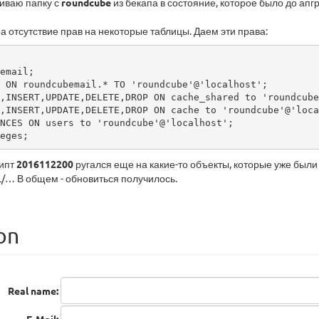
ливаю папку с
roundcube
из бекапа в состояние, которое было до ап
на отсутствие прав на некоторые таблицы. Даем эти права:
email;

 ON roundcubemail.* TO 'roundcube'@'localhost';

,INSERT,UPDATE,DELETE,DROP ON cache_shared to 'roundcube
,INSERT,UPDATE,DELETE,DROP ON cache to 'roundcube'@'loca
NCES ON users to 'roundcube'@'localhost';

eges;
рипт
2016112200
ругался еще на какие-то объекты, которые уже были 
QL/… В общем - обновиться получилось.
on
Real name: