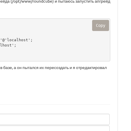
грейда (/opt/www/roundcube) и пытаюсь запустить апгрейд
Copy
'@'localhost';

lhost';

в базе, а он пытался их пересоздать и я отредактировал