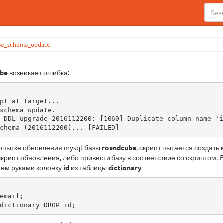
ase_schema_update
ube
возникает ошибка:
pt at target...

schema update.

 DDL upgrade 2016112200: [1060] Duplicate column name 'id
chema (2016112200)... [FAILED]
попытке обновления mysql-базы
roundcube
, скрипт пытается создать 
скрипт обновления, либо привести базу в соответствие со скриптом. 
яем руками колонку
id
из таблицы
dictionary
email;

dictionary DROP id;