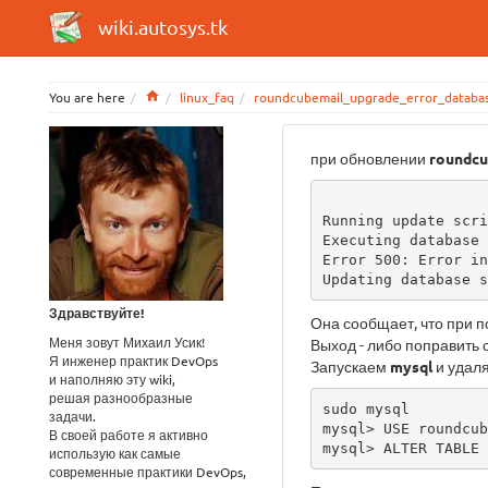
wiki.autosys.tk
Home
You are here
linux_faq
roundcubemail_upgrade_error_datab
при обновлении
roundc
Running update scri
Executing database 
Error 500: Error in
Updating database s
Здравствуйте!
Она сообщает, что при 
Меня зовут Михаил Усик!
Выход - либо поправить 
Я инженер практик DevOps
Запускаем
mysql
и удал
и наполняю эту wiki,
решая разнообразные
sudo mysql

задачи.
mysql> USE roundcub
В своей работе я активно
mysql> ALTER TABLE 
использую как самые
современные практики DevOps,