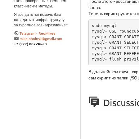
так и проверенные временем
После этого - восстанав
классические методы.
снова.
Теперь скрипт ругается 
Я всегда готов помочь Вам
наладить IT-инфраструктуру
за скромное вознаграждение!!
sudo mysql

mysql> USE roundcub
Telegram - RedMikee
mysql> GRANT CREATE
mike.obninsk@gmail.com
mysql> GRANT SELECT
+7 (977) 887-96-23
mysql> GRANT SELECT
mysql> GRANT REFERE
mysql> flush privil
В дальнейшем mysql-ск
сам скрипт из папки ./S
Discussi