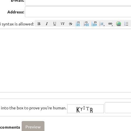
E-Mail:
Address:
 syntax is allowed:
rs into the box to prove you're human.
o comments