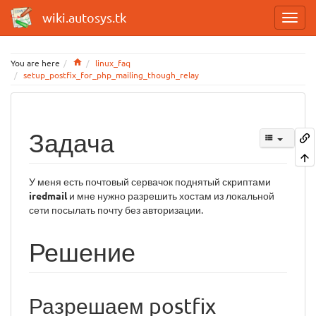
wiki.autosys.tk
Home
You are here
linux_faq
setup_postfix_for_php_mailing_though_relay
Задача
У меня есть почтовый сервачок поднятый скриптами
iredmail
и мне нужно разрешить хостам из локальной
сети посылать почту без авторизации.
Решение
Разрешаем postfix