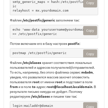
smtp_generic_maps = hash:/etc/postfix/gener
Copy
ic

relayhost = mx.yourdomain.com
Файлик
/etc/postfix/generic
заполняем так:
echo 'www-data yourusername@yourdomain.com' 
Copy
>> /etc/postfix/generic
Потом включаем его в базу настроек
postfix
:
postmap /etc/postfix/generic
Copy
Файлик
/etc/aliases
хранит соответствия локальных
пользователей и адресов получателей/отправителей.
То есть, например, без этого файлика сервис
mdadm
,
увидев, что развалился массив захочет оповестить
пользователя
root
от имени
root
и подставит в поле
from
и в поле
to
адрес
root@localhost.localdomain
. В
результате письмо никуда не дойдет. Поэтому
редактируем
/etc/aliases
и пишем там так:
login:mailaddr@domain
Copy