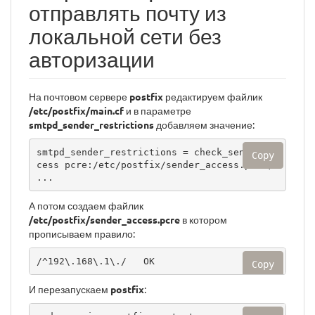
отправлять почту из
локальной сети без
авторизации
На почтовом сервере
postfix
редактируем файлик
/etc/postfix/main.cf
и в параметре
smtpd_sender_restrictions
добавляем значение:
smtpd_sender_restrictions = check_sender_ac
Copy
cess pcre:/etc/postfix/sender_access.pcre, 
...
А потом создаем файлик
/etc/postfix/sender_access.pcre
в котором
прописываем правило:
/^192\.168\.1\./   OK
Copy
И перезапускаем
postfix
: