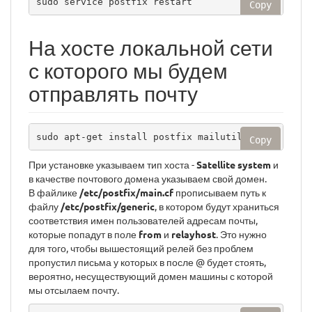
sudo service postfix restart
Copy
На хосте локальной сети
с которого мы будем
отправлять почту
sudo apt-get install postfix mailutils
Copy
При установке указываем тип хоста -
Satellite system
и
в качестве почтового домена указываем свой домен.
В файлике
/etc/postfix/main.cf
прописываем путь к
файлу
/etc/postfix/generic
, в котором будут храниться
соответствия имен пользователей адресам почты,
которые попадут в поле
from
и
relayhost
. Это нужно
для того, чтобы вышестоящий релей без проблем
пропустил письма у которых в после @ будет стоять,
вероятно, несуществующий домен машины с которой
мы отсылаем почту.