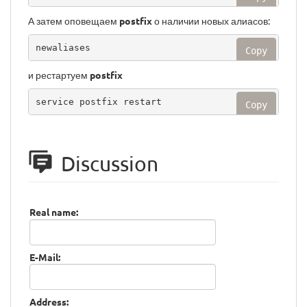
А затем оповещаем
postfix
о наличии новых алиасов:
newaliases
Copy
и рестартуем
postfix
service postfix restart
Copy
Discussion
Real name:
E-Mail:
Address: