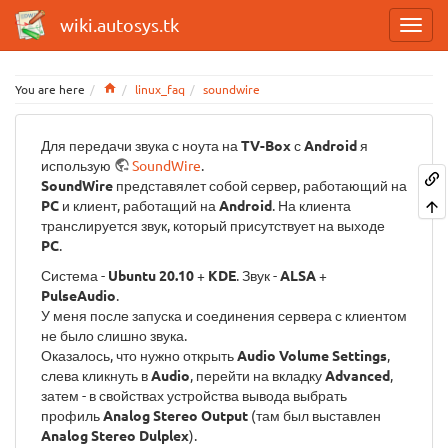
wiki.autosys.tk
Home
You are here
linux_faq
soundwire
Для передачи звука с ноута на
TV-Box
с
Android
я
использую
SoundWire
.
SoundWire
представялет собой сервер, работающий на
PC
и клиент, работащий на
Android
. На клиента
транслируется звук, который присутствует на выходе
PC
.
Система -
Ubuntu 20.10
+
KDE
. Звук -
ALSA
+
PulseAudio
.
У меня после запуска и соединения сервера с клиентом
не было слишно звука.
Оказалось, что нужно открыть
Audio Volume Settings
,
слева кликнуть в
Audio
, перейти на вкладку
Advanced
,
затем - в свойствах устройства вывода выбрать
профиль
Analog Stereo Output
(там был выставлен
Analog Stereo Dulplex
).