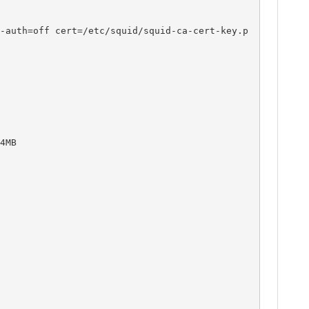
-auth=off cert=/etc/squid/squid-ca-cert-key.p
MB
