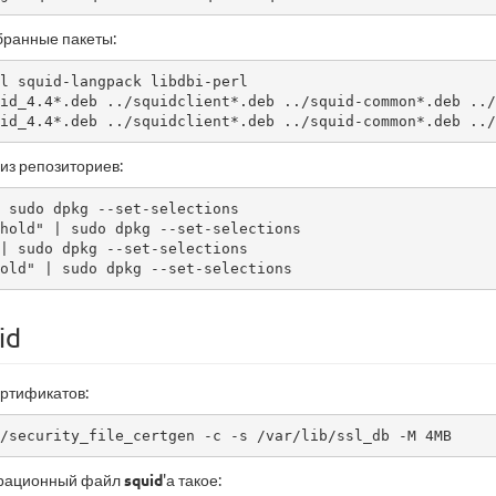
бранные пакеты:
l squid-langpack libdbi-perl

id_4.4*.deb ../squidclient*.deb ../squid-common*.deb ../
id_4.4*.deb ../squidclient*.deb ../squid-common*.deb ../
з репозиториев:
 sudo dpkg --set-selections

hold" | sudo dpkg --set-selections

| sudo dpkg --set-selections

old" | sudo dpkg --set-selections
id
ртификатов:
/security_file_certgen -c -s /var/lib/ssl_db -M 4MB
урационный файл
squid
'а такое: