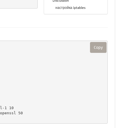
Discussion
настройка iptables
Copy
l-1 10

openssl 50
