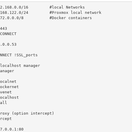
2.168.0.0/16         #local Networks

168.122.0/24         #Proxmox local network

72.0.0.0/8           #Docker containers

443

CONNECT

.0.0.53

NNECT !SSL_ports

localhost manager

anager

ocalnet

ockernet

venet

ocalhost

all

roxy (option intercept)

rcept

7.0.0.1:80
