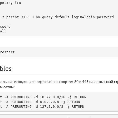
policy lru

.7 parent 3128 0 no-query default login=login:password

sword

all
restart  
bles
альные исходящие подключения к портам 80 и 443 на локальный
sq
м сетям:
t -A PREROUTING -d 10.77.0.0/16 -j RETURN

t -A PREROUTING -d 0.0.0.0/8 -j RETURN

t -A PREROUTING -d 127.0.0.0/8 -j RETURN