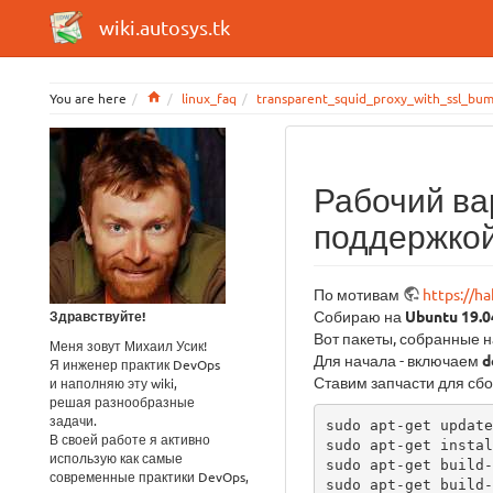
wiki.autosys.tk
Home
You are here
linux_faq
transparent_squid_proxy_with_ssl_bu
Рабочий вар
поддержкой
По мотивам
https://h
Собираю на
Ubuntu 19.0
Здравствуйте!
Вот пакеты, собранные 
Меня зовут Михаил Усик!
Для начала - включаем
d
Я инженер практик DevOps
Ставим запчасти для сбо
и наполняю эту wiki,
решая разнообразные
задачи.
sudo apt-get update

В своей работе я активно
sudo apt-get instal
использую как самые
sudo apt-get build-
современные практики DevOps,
sudo apt-get build-