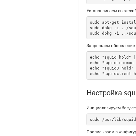
Устанавливаем свежесо
sudo apt-get instal
sudo dpkg -i ../squ
sudo dpkg -i ../squ
Запрещаем обновление и
echo "squid hold" |
echo "squid-common 
echo "squid3 hold" 
echo "squidclient h
Настройка squ
Инициализируем базу се
sudo /usr/lib/squid
Прописываем в конфиг