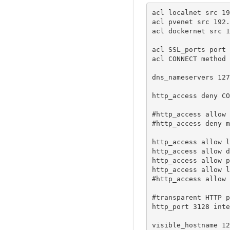
acl localnet src 19
acl pvenet src 192.
acl dockernet src 1
acl SSL_ports port 
acl CONNECT method 
dns_nameservers 127
http_access deny CO
#http_access allow 
#http_access deny m
http_access allow l
http_access allow d
http_access allow p
http_access allow l
#http_access allow 
#transparent HTTP p
http_port 3128 inte
visible_hostname 12