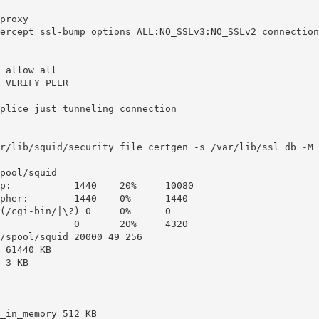
proxy

ercept ssl-bump options=ALL:NO_SSLv3:NO_SSLv2 connection
 allow all

_VERIFY_PEER

plice just tunneling connection

r/lib/squid/security_file_certgen -s /var/lib/ssl_db -M 4
pool/squid

p:           1440    20%     10080

pher:        1440    0%      1440

(/cgi-bin/|\?) 0     0%      0

             0       20%     4320

/spool/squid 20000 49 256

 61440 KB

 3 KB

_in_memory 512 KB
