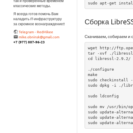
так и проверенные временем
sudo apt-get instal
классические методы.
Я всегда готов помочь Вам
наладить IT-инфраструктуру
Сборка LibreSS
за скромное вознаграждение!!
Telegram - RedMikee
Скачиваем, собираем и 
mike.obninsk@gmail.com
+7 (977) 887-96-23
wget http://ftp.ope
tar -xvf ./libressl
cd libressl-2.9.2/

./configure 

make

sudo checkinstall -
sudo dpkg -i ./libr
sudo ldconfig

sudo mv /usr/bin/op
sudo update-alterna
sudo update-alterna
sudo update-alterna