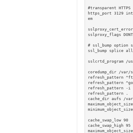
#transparent HTTPS 
https_port 3129 int
em

sslproxy_cert_error
sslproxy_flags DONT
# ssl_bump option s
ssl_bump splice all

sslcrtd_program /us
coredump_dir /var/s
refresh_pattern ^ft
refresh_pattern ^go
refresh_pattern -i 
refresh_pattern .  
cache_dir aufs /var
maximum_object_size
minimum_object_size
cache_swap_low 90

cache_swap_high 95

maximum_object_size