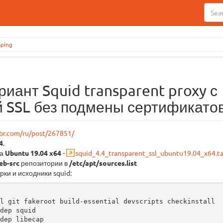
mping
иант Squid transparent proxy с
 SSL без подмены сертификато
abr.com/ru/post/267851/
4
.
на
Ubuntu 19.04 x64
-
squid_4.4_transparent_ssl_ubuntu19.04_x64.ta
eb-src
репозитории в
/etc/apt/sources.list
рки и исходники squid:
l git fakeroot build-essential devscripts checkinstall

dep squid

dep libecap
