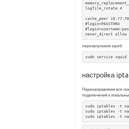
memory_replacement_
logfile_rotate 4

cache_peer 10.77.70
#login=PASSTHRU

#login=username:pas
never_direct allow 
перезапускаем squid:
sudo service squid 
настройка ipta
Перенаправляем все лок
подключений к локальны
sudo iptables -t na
sudo iptables -t na
sudo iptables -t na