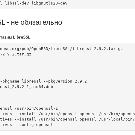
l libssl-dev libgnutls28-dev
L - не обязательно
ставим
LibreSSL
:
nbsd.org/pub/OpenBSD/LibreSSL/libressl-2.9.2.tar.gz

-2.9.2.tar.gz 

-pkgname libressl --pkgversion 2.9.2

essl_2.9.2-1_amd64.deb

enssl /usr/bin/openssl-1

tives --install /usr/bin/openssl openssl /usr/bin/openss
tives --install /usr/bin/openssl openssl /usr/local/bin/
tives --config openssl