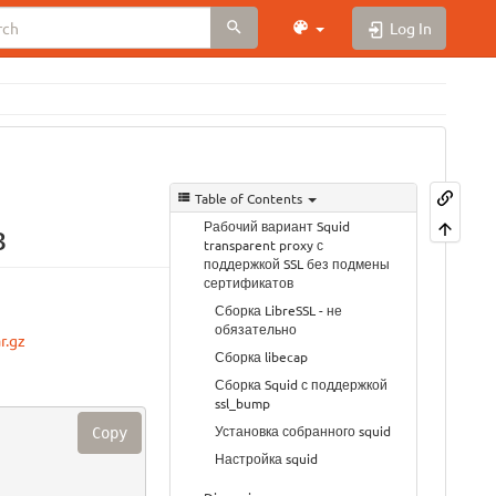
Log In
Table of Contents
Рабочий вариант Squid
в
transparent proxy с
поддержкой SSL без подмены
сертификатов
Сборка LibreSSL - не
обязательно
r.gz
Сборка libecap
Сборка Squid с поддержкой
ssl_bump
Установка собранного squid
Copy
Настройка squid