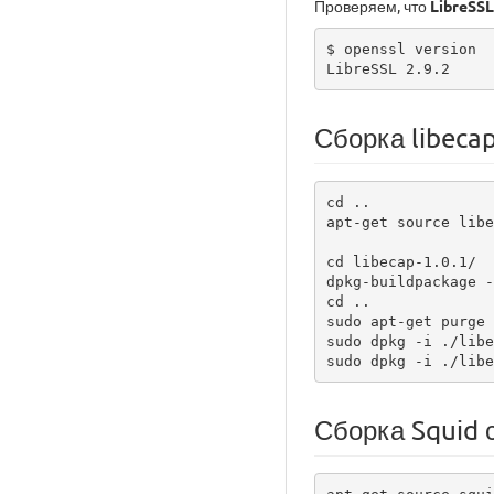
Проверяем, что
LibreSSL
$ openssl version

LibreSSL 2.9.2
Сборка libeca
cd ..

apt-get source libe
cd libecap-1.0.1/

dpkg-buildpackage -
cd ..

sudo apt-get purge 
sudo dpkg -i ./libe
sudo dpkg -i ./libe
Сборка Squid 