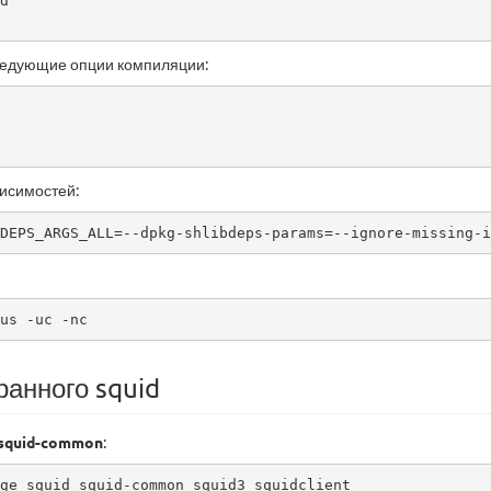
d  

едующие опции компиляции:
исимостей:
DEPS_ARGS_ALL=--dpkg-shlibdeps-params=--ignore-missing-i
us -uc -nc
ранного squid
squid-common
:
ge squid squid-common squid3 squidclient