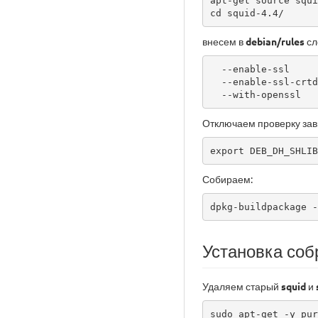
apt-get source squi
cd squid-4.4/
внесем в
debian/rules
сл
  --enable-ssl

  --enable-ssl-crtd

  --with-openssl
Отключаем проверку зав
export DEB_DH_SHLIB
Собираем:
dpkg-buildpackage -
Установка соб
Удаляем старый
squid
и
sudo apt-get -y pur