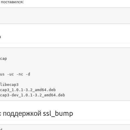
поставился:
p
cap

us -uc -nc -d

libecap3

cap3_1.0.1-3.2_amd64.deb

cap3-dev_1.0.1-3.2_amd64.deb
с поддержкой ssl_bump