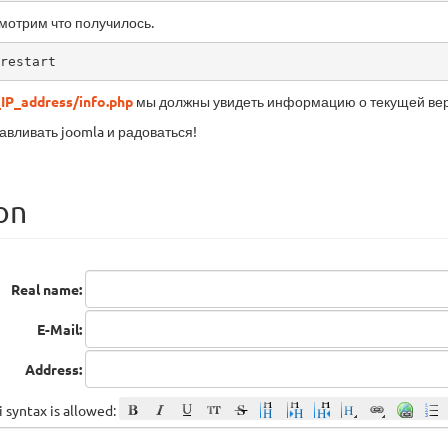
мотрим что получилось.
restart
_IP_address/info.php
мы должны увидеть информацию о текущей вер
авливать joomla и радоваться!
on
Real name:
E-Mail:
Address:
 syntax is allowed: