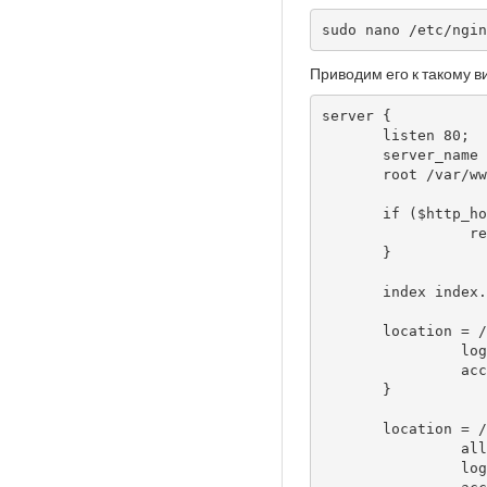
sudo nano /etc/ngin
Приводим его к такому в
server {

       listen 80;

       server_name www.example.com example.com;

       root /var/www/;

       if ($http_host != "www.example.com") {

                 rewrite ^ http://www.example.com$request_uri permanent;

       }

       index index.php index.html index.htm default.html default.htm;

       location = /favicon.ico {

                log_not_found off;

                access_log off;

       }

       location = /robots.txt {

                allow all;

                log_not_found off;
