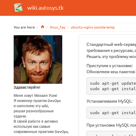
wiki.autosys.tk
Home
You are here
linux_faq
ubuntu-nginx-joomla-lemp
Стандартный web-сервер 
требования к ресурсам, 
Решить эту проблему мож
Приступим к установке:
Обновляем кеш пакетов:
sudo apt-get update

Здравствуйте!
sudo apt-get instal
Меня зовут Михаил Усик!
Я инженер практик DevOps
Устанавливаем MySQL:
и наполняю эту wiki,
решая разнообразные
sudo apt-get instal
задачи.
В своей работе я активно
При установке MySQL поп
использую как самые
современные практики DevOps,