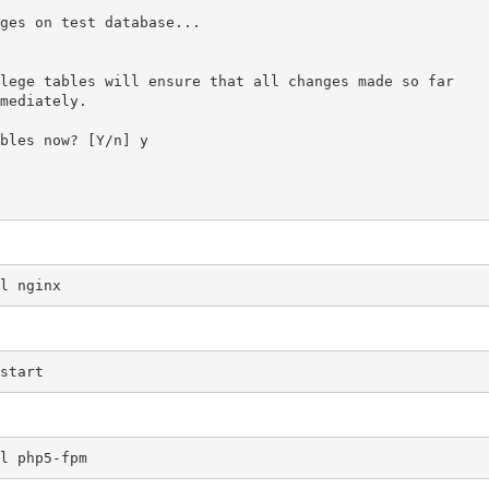
lege tables will ensure that all changes made so far

mediately.

bles now? [Y/n] y

l nginx
start
l php5-fpm