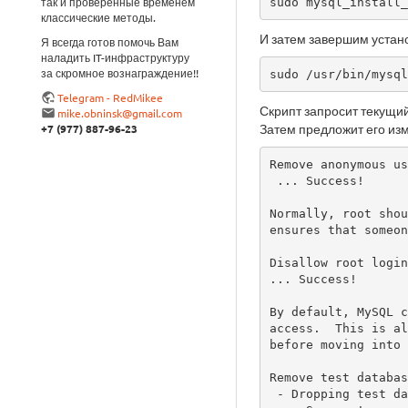
так и проверенные временем
sudo mysql_install_
классические методы.
И затем завершим устано
Я всегда готов помочь Вам
наладить IT-инфраструктуру
за скромное вознаграждение!!
sudo /usr/bin/mysql
Telegram - RedMikee
Скрипт запросит текущий
mike.obninsk@gmail.com
Затем предложит его изм
+7 (977) 887-96-23
Remove anonymous us
 ... Success!

Normally, root shou
ensures that someon
Disallow root login
... Success!

By default, MySQL c
access.  This is al
before moving into 
Remove test databas
 - Dropping test database...
