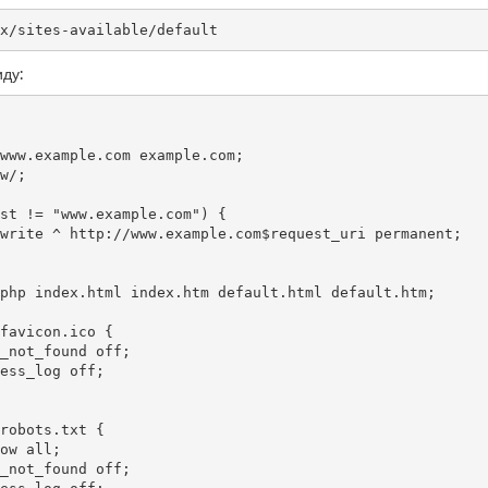
x/sites-available/default
иду: