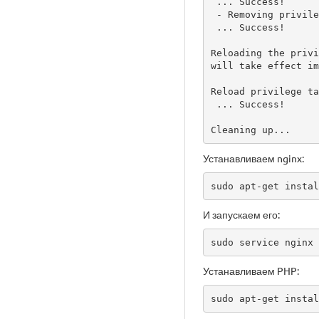
 ... Success!

 - Removing privileges on test database...

 ... Success!

Reloading the privi
will take effect im
Reload privilege ta
 ... Success!

Cleaning up...
Устанавливаем nginx:
sudo apt-get instal
И запускаем его:
sudo service nginx 
Устанавливаем PHP:
sudo apt-get instal