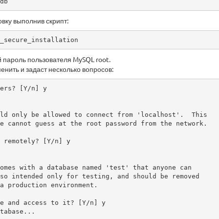
db
вку выполнив скрипт:
_secure_installation
 пароль пользователя MySQL root.
енить и задаст несколько вопросов:
ers? [Y/n] y                                            

ld only be allowed to connect from 'localhost'.  This

e cannot guess at the root password from the network.

 remotely? [Y/n] y

omes with a database named 'test' that anyone can

so intended only for testing, and should be removed

a production environment.

e and access to it? [Y/n] y
