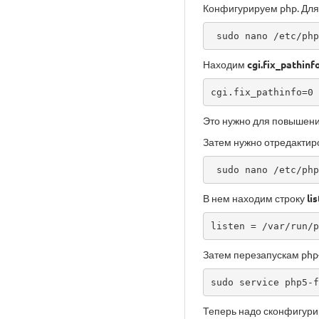
Конфигурируем php. Для
 sudo nano /etc/ph
Находим
cgi.fix_pathinf
cgi.fix_pathinfo=0
Это нужно для повышени
Затем нужно отредакти
 sudo nano /etc/ph
В нем находим строку
li
listen = /var/run/p
Затем перезапускам php
sudo service php5-f
Теперь надо сконфигури