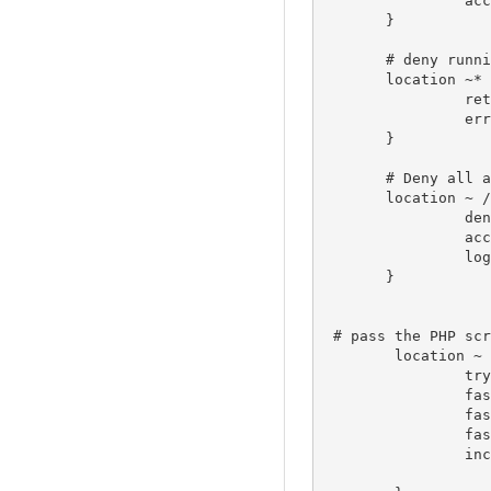
                access_log off;

       }

       # deny running scripts inside writable directories

       location ~* /(images|cache|media|logs|tmp)/.*\.(php|pl|py|jsp|asp|sh|cgi)$ {

                return 403;

                error_page 403 /403_error.html;

       }

       # Deny all attempts to access hidden files such as .htaccess, .htpasswd, .DS_Store (Mac).

       location ~ /\. {

                deny all;

                access_log off;

                log_not_found off;

       }

 # pass the PHP scripts to FastCGI server listening on 127.0.0.1:9000

        location ~ \.php$ {

                try_files $uri =404;

                fastcgi_pass unix:/var/run/php5-fpm.sock;

                fastcgi_index index.php;

                fastcgi_param SCRIPT_FILENAME $document_root$fastcgi_script_name;

                include fastcgi_params;
