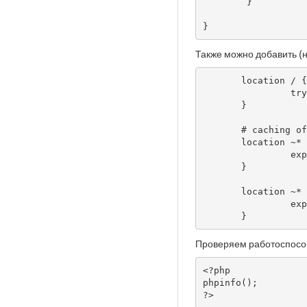
        }

}
Также можно добавить (н
       location / {

                try_files $uri $uri/ /index.php?q=$uri&$args;

       }

       # caching of files

       location ~* \.(ico|pdf|flv)$ {

                expires 1y;

       }

       location ~* \.(js|css|png|jpg|jpeg|gif|swf|xml|txt)$ {

                expires 14d;

       }
Проверяем работоспособ
<?php

phpinfo();

?>