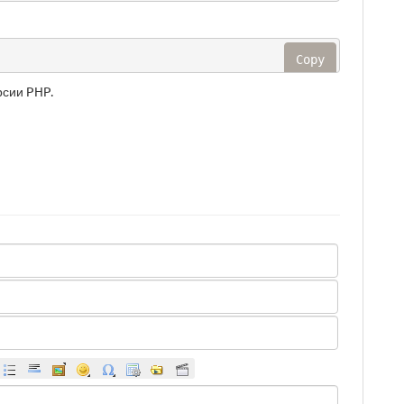
Copy
сии PHP.