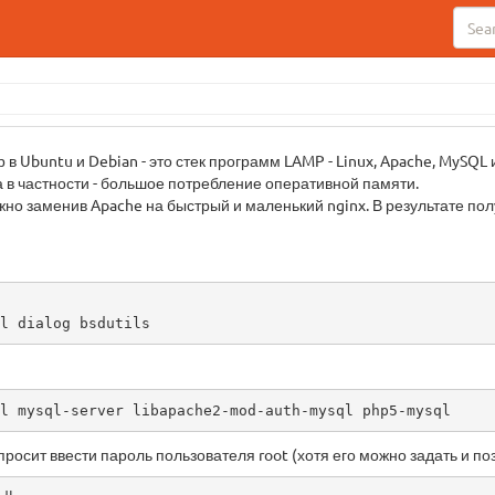
в Ubuntu и Debian - это стек программ LAMP - Linux, Apache, MySQL
а в частности - большое потребление оперативной памяти.
но заменив Apache на быстрый и маленький nginx. В результате получ
l dialog bsdutils
l mysql-server libapache2-mod-auth-mysql php5-mysql 
росит ввести пароль пользователя root (хотя его можно задать и п