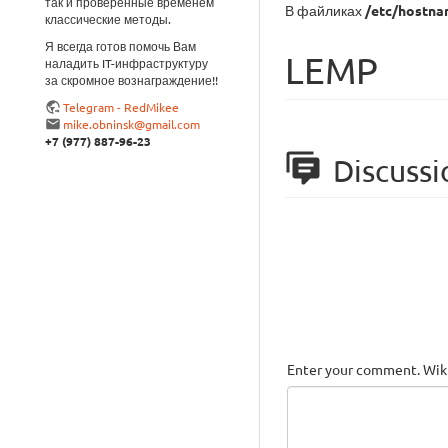
так и проверенные временем
В файликах
/etc/hostn
классические методы.
Я всегда готов помочь Вам
LEMP
наладить IT-инфраструктуру
за скромное вознаграждение!!
Telegram - RedMikee
mike.obninsk@gmail.com
+7 (977) 887-96-23
Discussi
Enter your comment. Wiki