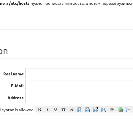
ame
и
/etc/hosts
нужно прописать имя хоста, а потом перезагрузиться
on
Real name:
E-Mail:
Address:
 syntax is allowed: