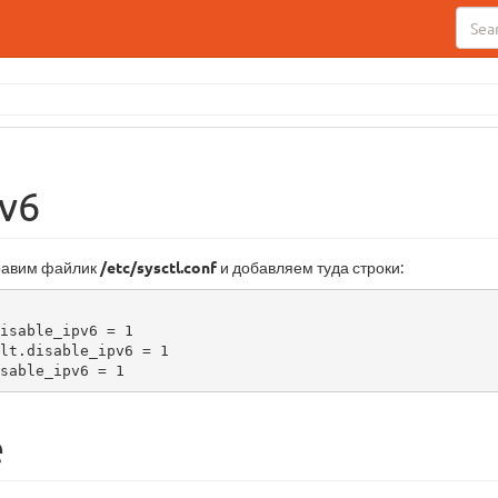
Pv6
правим файлик
/etc/sysctl.conf
и добавляем туда строки:
isable_ipv6 = 1

lt.disable_ipv6 = 1

sable_ipv6 = 1
e