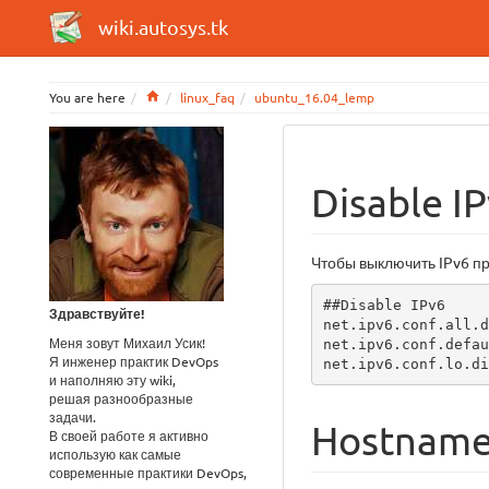
wiki.autosys.tk
Home
You are here
linux_faq
ubuntu_16.04_lemp
Disable I
Чтобы выключить IPv6 
##Disable IPv6

Здравствуйте!
net.ipv6.conf.all.d
Меня зовут Михаил Усик!
net.ipv6.conf.defau
Я инженер практик DevOps
net.ipv6.conf.lo.di
и наполняю эту wiki,
решая разнообразные
задачи.
Hostnam
В своей работе я активно
использую как самые
современные практики DevOps,