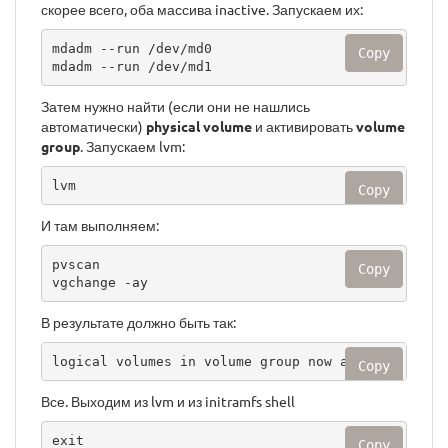
скорее всего, оба массива inactive. Запускаем их:
mdadm --run /dev/md0

Copy
mdadm --run /dev/md1
Затем нужно найти (если они не нашлись
автоматически)
physical volume
и активировать
volume
group
. Запускаем lvm:
lvm
Copy
И там выполняем:
pvscan 

Copy
vgchange -ay
В результате должно быть так:
logical volumes in volume group now active
Copy
Все. Выходим из lvm и из initramfs shell
exit

Copy