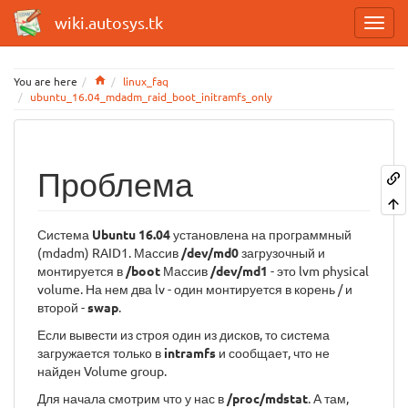
wiki.autosys.tk
Home
You are here
linux_faq
ubuntu_16.04_mdadm_raid_boot_initramfs_only
Проблема
Система
Ubuntu 16.04
установлена на программный
(mdadm) RAID1. Массив
/dev/md0
загрузочный и
монтируется в
/boot
Массив
/dev/md1
- это lvm physical
volume. На нем два lv - один монтируется в корень / и
второй -
swap
.
Если вывести из строя один из дисков, то система
загружается только в
intramfs
и сообщает, что не
найден Volume group.
Для начала смотрим что у нас в
/proc/mdstat
. А там,