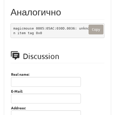
Аналогично
magicmouse 0005:05AC:030D.0036: unknown mai
Copy
n item tag 0x0
Discussion
Real name:
E-Mail:
Address: