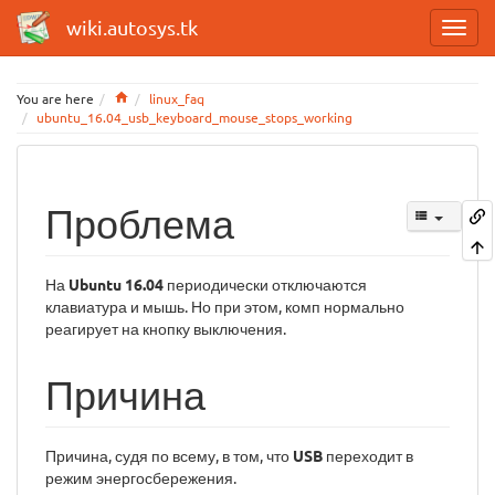
wiki.autosys.tk
Home
You are here
linux_faq
ubuntu_16.04_usb_keyboard_mouse_stops_working
Проблема
На
Ubuntu 16.04
периодически отключаются
клавиатура и мышь. Но при этом, комп нормально
реагирует на кнопку выключения.
Причина
Причина, судя по всему, в том, что
USB
переходит в
режим энергосбережения.