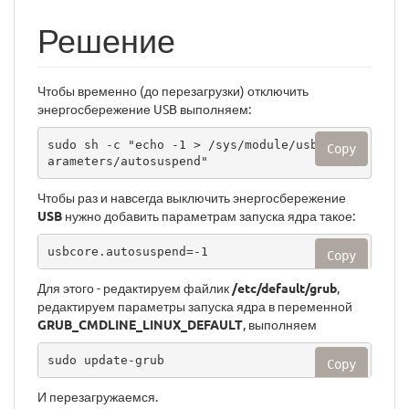
Решение
Чтобы временно (до перезагрузки) отключить
энергосбережение USB выполняем:
sudo sh -c "echo -1 > /sys/module/usbcore/p
Copy
arameters/autosuspend"
Чтобы раз и навсегда выключить энергосбережение
USB
нужно добавить параметрам запуска ядра такое:
usbcore.autosuspend=-1
Copy
Для этого - редактируем файлик
/etc/default/grub
,
редактируем параметры запуска ядра в переменной
GRUB_CMDLINE_LINUX_DEFAULT
, выполняем
sudo update-grub
Copy
И перезагружаемся.