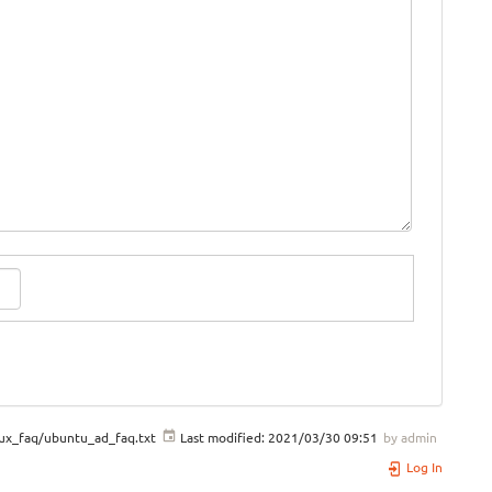
nux_faq/ubuntu_ad_faq.txt
Last modified:
2021/03/30 09:51
by
admin
Log In