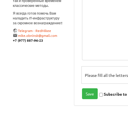
так и проверенные временем
классические методы.
Я всегда готов помочь Вам
наладить IT-инфраструктуру
за скромное вознаграждение!!
Telegram - RedMikee
mike.obninsk@gmail.com
+7 (977) 887-96-23
Please fill all the lette
Subscribe t