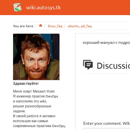
wiki.autosys.tk
Home
You are here
linux_faq
ubuntu_ad_faq
хороший мануал с подро
Discussi
Здравствуйте!
Меня зовут Михаил Усик!
Я инженер практик DevOps
и наполняю эту wiki,
решая разнообразные
задачи.
В своей работе я активно
использую как самые
Enter your comment. Wiki
современные практики DevOps,