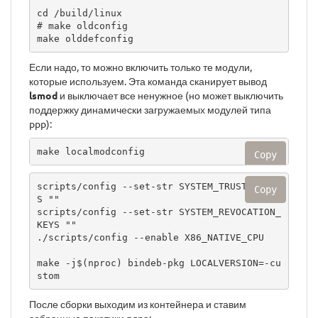
cd /build/linux

# make oldconfig

make olddefconfig
Если надо, то можно включить только те модули,
которые используем. Эта команда сканирует вывод
lsmod
и выключает все ненужное (но может выключить
поддержку динамически загружаемых модулей типа
ppp):
make localmodconfig
Copy
scripts/config --set-str SYSTEM_TRUSTED_KEY
Copy
S ""

scripts/config --set-str SYSTEM_REVOCATION_
KEYS ""

./scripts/config --enable X86_NATIVE_CPU

make -j$(nproc) bindeb-pkg LOCALVERSION=-cu
stom
После сборки выходим из контейнера и ставим