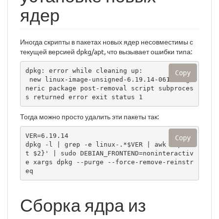
ядер
Иногда скрипты в пакетах новых ядер несовместимы с
текущей версией dpkg/apt, что вызывает ошибки типа:
dpkg: error while cleaning up:

Copy
 new linux-image-unsigned-6.19.14-061914-ge
neric package post-removal script subproces
s returned error exit status 1
Тогда можно просто удалить эти пакеты так:
VER=6.19.14

Copy
dpkg -l | grep -e linux-.*$VER | awk '{prin
t $2}' | sudo DEBIAN_FRONTEND=noninteractiv
e xargs dpkg --purge --force-remove-reinstr
eq
Сборка ядра из