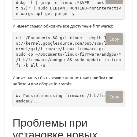
dpkg -l | grep -e linux-.*$VER | awk '{prin
t $2}' | sudo DEBIAN_FRONTEND=noninteractiv
e xargs apt-get purge -y
И имеет смысл обновить все доступные firmwares:
cd ~/Documents && git clone --depth 1 http
Copy
s://kernel.googlesource.com/pub/scm/linux/k
ernel/git/firmware/linux-firmware.git

sudo cp ~/Documents/linux-firmware/amdgpu/* 
/lib/firmware/amdgpu && sudo update-initram
fs -k all -u
Иначе - могут быть всякие непонятные ошибки при
работе и при сборке initramfs:
W: Possible missing firmware /lib/firmware/
Copy
amdgpu/...
Проблемы при
установке новых