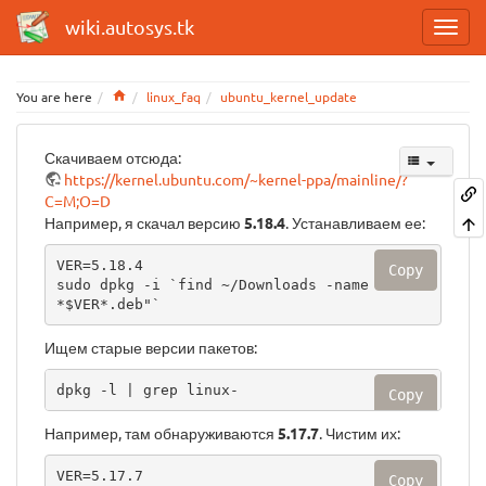
wiki.autosys.tk
Home
You are here
linux_faq
ubuntu_kernel_update
Скачиваем отсюда:
https://kernel.ubuntu.com/~kernel-ppa/mainline/?
C=M;O=D
Например, я скачал версию
5.18.4
. Устанавливаем ее:
VER=5.18.4

Copy
sudo dpkg -i `find ~/Downloads -name "linux
*$VER*.deb"`
Ищем старые версии пакетов:
dpkg -l | grep linux-
Copy
Например, там обнаруживаются
5.17.7
. Чистим их:
VER=5.17.7

Copy