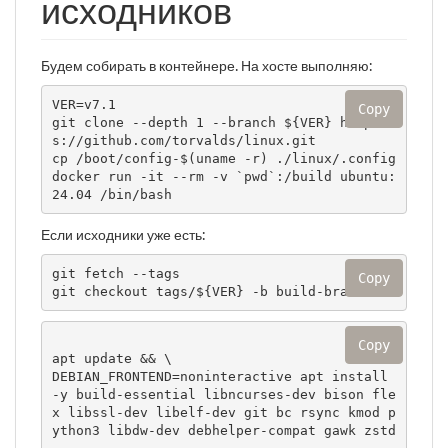
исходников
Будем собирать в контейнере. На хосте выполняю:
VER=v7.1

Copy
git clone --depth 1 --branch ${VER} http
s://github.com/torvalds/linux.git

cp /boot/config-$(uname -r) ./linux/.config

docker run -it --rm -v `pwd`:/build ubuntu:
24.04 /bin/bash
Если исходники уже есть:
git fetch --tags

Copy
git checkout tags/${VER} -b build-branch
Copy
apt update && \

DEBIAN_FRONTEND=noninteractive apt install 
-y build-essential libncurses-dev bison fle
x libssl-dev libelf-dev git bc rsync kmod p
ython3 libdw-dev debhelper-compat gawk zstd
