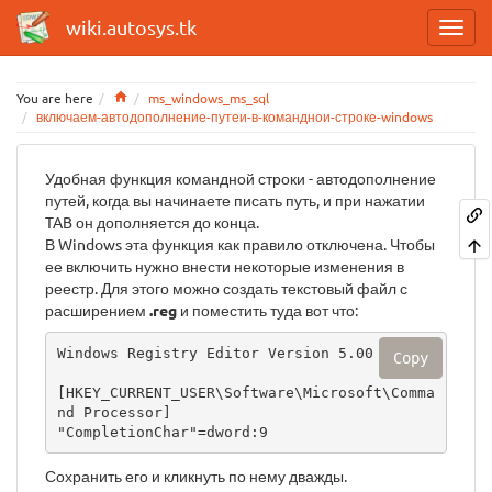
wiki.autosys.tk
Home
You are here
ms_windows_ms_sql
включаем-автодополнение-путеи-в-команднои-строке-windows
Удобная функция командной строки - автодополнение
путей, когда вы начинаете писать путь, и при нажатии
TAB он дополняется до конца.
В Windows эта функция как правило отключена. Чтобы
ее включить нужно внести некоторые изменения в
реестр. Для этого можно создать текстовый файл с
расширением
.reg
и поместить туда вот что:
Windows Registry Editor Version 5.00

Copy
[HKEY_CURRENT_USER\Software\Microsoft\Comma
nd Processor]

Сохранить его и кликнуть по нему дважды.