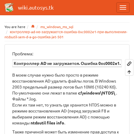
wiki.autosys.tk
Home
You are here
ms_windows_ms_sql
контроллер-ad-не-загружается-ошибка-0xc0002e1-при-выполнении-
ntdsutil-sem-d-a-go-ошибка-jet-501
Проблема:
Контроллер AD не загружается. Ошибка 0xc0002e1. При
В моем случае нужно было просто в режиме
восстановления AD удалить файлы логов. В Windows
2003 предельный размер логов был 10Мб (10240 Кб).
По-умолчанию они лежат в папке
c:\windows\NTDS\
.
Файлы *.log.
Если их там нет, то узнать где хранится NTDS можно в
режиме восстановления AD (перед загрузкой F8 и
выбираем режим восстановления AD) с помощью
команды
ntdsutil files info
.
Также причиной может быть изменение прав доступа к