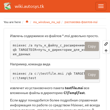
wiki.autosys.tk
Home
You are here
ms_windows_ms_sql
распаковка-фаилов-msi
Извлечь содержимое из файлов *.msi довольно просто.
msiexec /a путь_к_файлу_c_расширением_msi /
Copy
qb TARGETDIR=путь_к_директории_для_извлечен
ия_данных
Например, команда вида
msiexec /a c:\testfile.msi /qb TARGETDIR=
Copy
c:\temp\test
извлечет из установочного пакета
testfile.msi
все
вложенные файлы в директорию
C:\Temp\Test
.
Если вдруг понадобится более подробная справочная
информация по работе со средством Msiexec, её всегда
можно получить, введя в консоли команду msiexec /?.