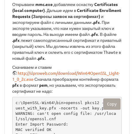
Открываем
mmc.exe
добавляем оснастку
Certificates
(local computer)
. Дальше идем в
Certificate Enrollment
Requests (Запросы заявок на сертификат)
и
экспортируем файл с личными данными
.pfx
. При
экспорте указываем, что нам нужен закрытый ключ и
вводим пароль. На выходе имеем файл
.pfx
. В файле
.pfx
лежит самоподписаннный сертификат и приватный
(закрытый) ключ. Мы должны извлечь из этого файла
приватный ключ и склеить его с сертификатом Thawte в
новый файл
.pfx
.
Скачиваем и ставим
http://slproweb.com/download/Win64OpenSSL_Light-
1_0_2c.exe
Сначала преобразуем контейнер формата
pfx
в формат
pem
, но указываем, что экспортировать
сертификат не надо:
c:\OpenSSL-Win64\bin>openssl pkcs12 -in req
Copy
uest_with_key.pfx -nocerts -out key.pem

WARNING: can't open config file: /usr/loca
l/ssl/openssl.cnf

Enter Import Password:

MAC verified OK
