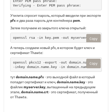
Enter PEM pass phrase:

Verifying - Enter PEM pass phrase:
Утилита спросит пароль, который вводили при экспорте
pfx
и два раза пароль для контейнера
pem
.
Затем получаем из закрытого ключа открытый:
openssl rsa -in key.pem -out myserver.key
Copy
А теперь создаем новый pfx, в котором будет ключ и
сертификат Thawte:
openssl pkcs12 -export -out domain.name.pfx 
Copy
-inkey domain.name.key -in domain.name.crt
тут
domain.name.pfx
- это выходной файл в который
попадет сертификат и ключ,
domain.name.key
- это
файлик
myserver.key
, вытащенный на предыдущем
этапе,
domain.name.crt
- это сертификат, полученный
от Thawte.