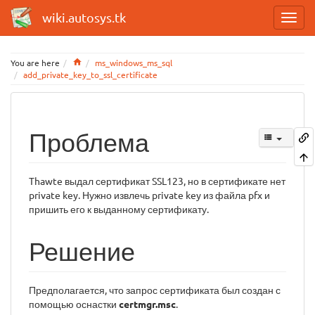
wiki.autosys.tk
Home
You are here
ms_windows_ms_sql
add_private_key_to_ssl_certificate
Проблема
Thawte выдал сертификат SSL123, но в сертификате нет
private key. Нужно извлечь private key из файла pfx и
пришить его к выданному сертификату.
Решение
Предполагается, что запрос сертификата был создан с
помощью оснастки
certmgr.msc
.