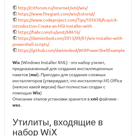
http://citforum.ru/internet/xml/wix/
https://www.firegiant.com/wix/tutorial/
https://www.codeproject.com/Tips/105638/A-quick-
introduction-Create-an-MSI-installer-with
https://habr.com/ru/post/68616/
https://damienbod.com/2013/09/01/wix-installer-with-
powershell-scripts/
https://github.com/damienbod/WiXPowerShellExample
Wix
(Windows Installer XML) - это набор утилит,
предназначенный для создания инсталляционных
пакетов (
msi
). Пригоден для создания сложных
инсталляторов (утверждают, что инсталлятор MS Office
(неясно какой версии) был полностью создан с
помощью
Wix
)
Описание этапов установки хранится в
xml
-файлике -
wsx
.
Утилиты, входящие в
набор WiX