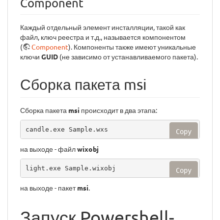
Component
Каждый отдельный элемент инсталляции, такой как
файл, ключ реестра и т.д., называется компонентом
(
Component
). Компоненты также имеют уникальные
ключи
GUID
(не зависимо от устанавливаемого пакета).
Сборка пакета msi
Сборка пакета
msi
происходит в два этапа:
candle.exe Sample.wxs
Copy
на выходе - файл
wixobj
light.exe Sample.wixobj
Copy
на выходе - пакет
msi
.
Запуск Powershell-