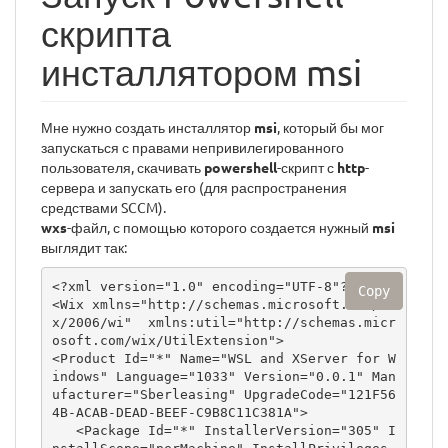
скрипта
инсталлятором msi
Мне нужно создать инсталлятор
msi
, который бы мог
запускаться с правами непривилегированного
пользователя, скачивать
powershell
-скрипт с
http
-
сервера и запускать его (для распространения
средствами SCCM).
wxs
-файл, с помощью которого создается нужный
msi
выглядит так:
<?xml version="1.0" encoding="UTF-8"?>

Copy
<Wix xmlns="http://schemas.microsoft.com/wi
x/2006/wi"  xmlns:util="http://schemas.micr
osoft.com/wix/UtilExtension">

<Product Id="*" Name="WSL and XServer for W
indows" Language="1033" Version="0.0.1" Man
ufacturer="Sberleasing" UpgradeCode="121F56
4B-ACAB-DEAD-BEEF-C9B8C11C381A">

   <Package Id="*" InstallerVersion="305" I