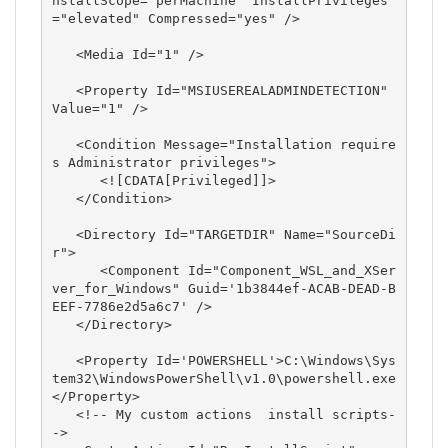
nstallScope="perMachine" InstallPrivileges
="elevated" Compressed="yes" />

   <Media Id="1" />

   <Property Id="MSIUSEREALADMINDETECTION" 
Value="1" />

   <Condition Message="Installation require
s Administrator privileges">

      <![CDATA[Privileged]]>

   </Condition>

   <Directory Id="TARGETDIR" Name="SourceDi
r">

      <Component Id="Component_WSL_and_XSer
ver_for_Windows" Guid='1b3844ef-ACAB-DEAD-B
EEF-7786e2d5a6c7' />

   </Directory>

   <Property Id='POWERSHELL'>C:\Windows\Sys
tem32\WindowsPowerShell\v1.0\powershell.exe
</Property>

   <!-- My custom actions  install scripts-
->
