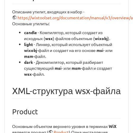
Описание утилит, входящих в набор -
https://wixtoolset.org/documentation/manual/v3/overview/al
Основные утилиты:
candle
- Компилятор, который создает из
исходных (
wsx
) файлов объектные (
wixobj
).
light
- Линкер, который использует объектный
wixobj
-файл и создает на его основе
msi
- или
msm
-файл.
dark
- Декомпилятор, который разбирает
существующий
msi
- или
msm
-файл и создает
wsx
-файл.
XML-структура wsx-файла
Product
Основным объектом верхнего уровня в терминах
WiX
является продукт (
Product
).Одна инсталляция