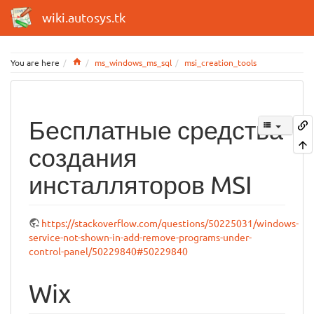
wiki.autosys.tk
Home
You are here
ms_windows_ms_sql
msi_creation_tools
Бесплатные средства
создания
инсталляторов MSI
https://stackoverflow.com/questions/50225031/windows-
service-not-shown-in-add-remove-programs-under-
control-panel/50229840#50229840
Wix