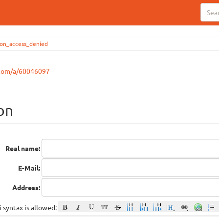
on_access_denied
.com/a/60046097
on
Real name:
E-Mail:
Address:
 syntax is allowed: