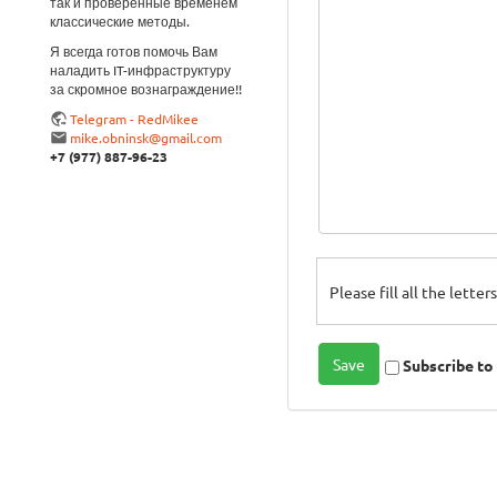
так и проверенные временем
классические методы.
Я всегда готов помочь Вам
наладить IT-инфраструктуру
за скромное вознаграждение!!
Telegram - RedMikee
mike.obninsk@gmail.com
+7 (977) 887-96-23
Please fill all the lette
Subscribe t