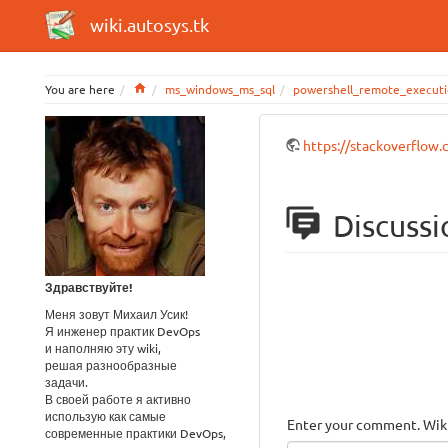
wiki.autosys.tk
Home
You are here
ms_windows_ms_sql
powershell_remote_executi
https://stackoverflow
Discussi
Здравствуйте!
Меня зовут Михаил Усик!
Я инженер практик DevOps
и наполняю эту wiki,
решая разнообразные
задачи.
В своей работе я активно
использую как самые
Enter your comment. Wiki
современные практики DevOps,