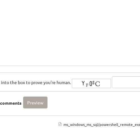
rs into the box to prove you're human.
o comments
ms_windows_ms_sql/powershell_remote_exe