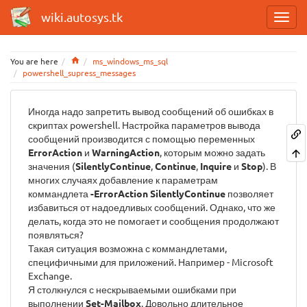
wiki.autosys.tk
Home
You are here
ms_windows_ms_sql
powershell_supress_messages
Иногда надо запретить вывод сообщений об ошибках в
скриптах powershell. Настройка параметров вывода
сообщений производится с помощью переменных
ErrorAction
и
WarningAction
, которым можно задать
значения (
SilentlyContinue
,
Continue
,
Inquire
и
Stop
). В
многих случаях добавление к параметрам
коммандлета
-ErrorAction SilentlyContinue
позволяет
избавиться от надоедливых сообщений. Однако, что же
делать, когда это не помогает и сообщения продолжают
появляться?
Такая ситуация возможна с коммандлетами,
специфичными для приложений. Например - Microsoft
Exchange.
Я столкнулся с нескрываемыми ошибками при
выполнении
Set-Mailbox
. Довольно длительное