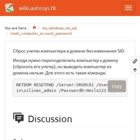
wiki.autosys.tk
Home
You are here
ms_windows_ms_sql
reset_computer_account_password
Сброс учетки компьютера в домене без изменения SID.
Иногда нужно переподключить компьютер к домену
(сбросить его учетку), но выводить компьютер из
домена нельзя. Для этого есть такая команда:
NETDOM RESETPWD /Server:SRVDC01 /UserD:doma
Copy
in\zilinec_admin /PasswordD:Heslo123
Discussion