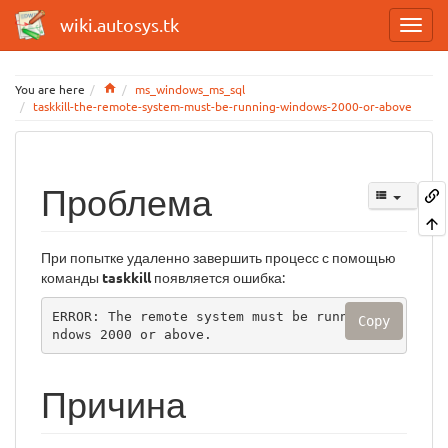
wiki.autosys.tk
Home
You are here
ms_windows_ms_sql
taskkill-the-remote-system-must-be-running-windows-2000-or-above
Проблема
При попытке удаленно завершить процесс с помощью
команды
taskkill
появляется ошибка:
ERROR: The remote system must be running Wi
Copy
ndows 2000 or above.
Причина