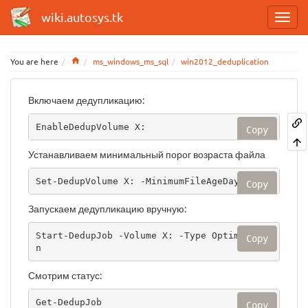
wiki.autosys.tk
Home
You are here
ms_windows_ms_sql
win2012_deduplication
Включаем дедупликацию:
EnableDedupVolume X:
Copy
Устанавливаем минимальный порог возраста файла
Set-DedupVolume X: -MinimumFileAgeDays 0
Copy
Запускаем дедупликацию вручную:
Start-DedupJob -Volume X: -Type Optimizatio
Copy
n
Смотрим статус:
Get-DedupJob
Copy