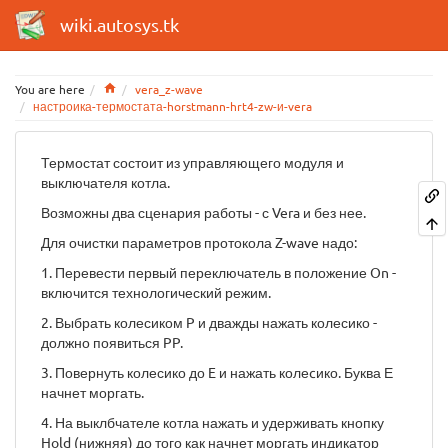
wiki.autosys.tk
Home
You are here
vera_z-wave
настроика-термостата-horstmann-hrt4-zw-и-vera
Термостат состоит из управляющего модуля и
выключателя котла.
Возможны два сценария работы - с Vera и без нее.
Для очистки параметров протокола Z-wave надо:
1. Перевести первый переключатель в положение On -
включится технологический режим.
2. Выбрать колесиком P и дважды нажать колесико -
должно появиться PP.
3. Повернуть колесико до E и нажать колеcико. Буква Е
начнет моргать.
4. На выклбчателе котла нажать и удерживать кнопку
Hold (нижняя) до того как начнет моргать индикатор