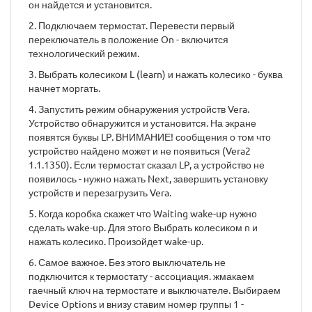
он найдется и установится.
2. Подключаем термостат. Перевести первый
переключатель в положение On - включится
технологический режим.
3. Выбрать колесиком L (learn) и нажать колесико - буква
начнет моргать.
4. Запустить режим обнаружения устройств Vera.
Устройство обнаружится и установится. На экране
появятся буквы LP. ВНИМАНИЕ! сообщения о том что
устройство найдено может и не появиться (Vera2
1.1.1350). Если термостат сказал LP, а устройство не
появилось - нужно нажать Next, завершить установку
устройств и перезагрузить Vera.
5. Когда коробка скажет что Waiting wake-up нужно
сделать wake-up. Для этого Выбрать колесиком n и
нажать колесико. Произойдет wake-up.
6. Самое важное. Без этого выключатель не
подключится к термостату - ассоциация. жмакаем
гаечный ключ на термостате и выключателе. Выбираем
Device Options и внизу ставим номер группы 1 -