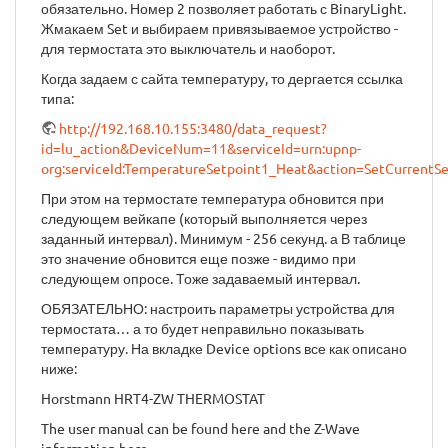
обязательно. Номер 2 позволяет работать с BinaryLight.
Жмакаем Set и выбираем привязываемое устройство -
для термостата это выключатель и наоборот.
Когда задаем с сайта температуру, то дергается ссылка
типа:
http://192.168.10.155:3480/data_request?
id=lu_action&DeviceNum=11&serviceId=urn:upnp-
org:serviceId:TemperatureSetpoint1_Heat&action=SetCurrent
При этом на термостате температура обновится при
следующем вейкапе (который выполняется через
заданный интервал). Минимум - 256 секунд. а В таблице
это значение обновится еще позже - видимо при
следующем опросе. Тоже задаваемый интервал.
ОБЯЗАТЕЛЬНО: настроить параметры устройства для
термостата… а то будет неправильно показывать
температуру. На вкладке Device options все как описано
ниже:
Horstmann HRT4-ZW THERMOSTAT
The user manual can be found here and the Z-Wave