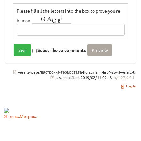
Please fill all the letters into the box to prove you're
human.
Subscribe to comments
vera_z-wave/настроика-термостата-horstmann-hrt4-zw-и-vera.txt
Last modified:
2019/02/11 09:13
by
127.0.0.1
Log In