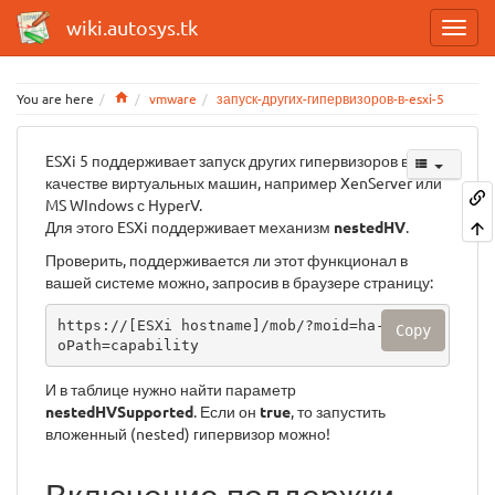
wiki.autosys.tk
Home
You are here
vmware
запуск-других-гипервизоров-в-esxi-5
ESXi 5 поддерживает запуск других гипервизоров в
качестве виртуальных машин, например XenServer или
MS WIndows с HyperV.
Для этого ESXi поддерживает механизм
nestedHV
.
Проверить, поддерживается ли этот функционал в
вашей системе можно, запросив в браузере страницу:
https://[ESXi hostname]/mob/?moid=ha-host&d
Copy
oPath=capability
И в таблице нужно найти параметр
nestedHVSupported
. Если он
true
, то запустить
вложенный (nested) гипервизор можно!