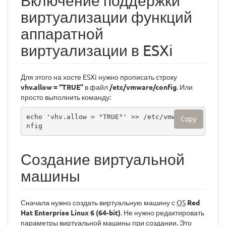
Включение поддержки
виртуализации функций
аппаратной
виртуализации в ESXi
Для этого на хосте ESXi нужно прописать строку
vhv.allow = “TRUE”
в файл
/etc/vmware/config
. Или
просто выполнить команду:
echo 'vhv.allow = "TRUE"' >> /etc/vmware/co
Copy
nfig
Создание виртуальной
машины
Сначала нужно создать виртуальную машину с
OS
Red
Hat Enterprise Linux 6 (64-bit)
. Не нужно редактировать
параметры виртуальной машины при создании. Это