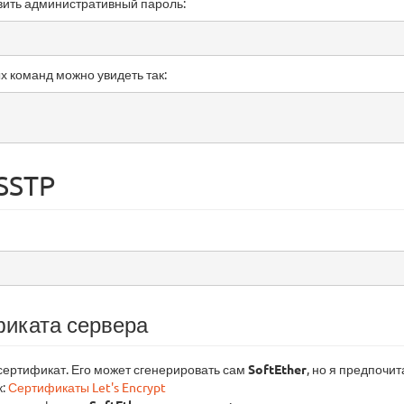
вить административный пароль:
х команд можно увидеть так:
SSTP
фиката сервера
сертификат. Его может сгенерировать сам
SoftEther
, но я предпоч
к:
Сертификаты Let's Encrypt