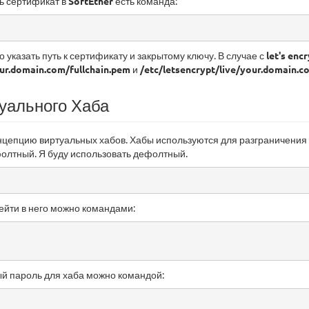
ть сертификат в
SoftEther
есть команда:
 указать путь к сертификату и закрытому ключу. В случае с
let's enc
our.domain.com/fullchain.pem
и
/etc/letsencrypt/live/your.domain.c
уального Хаба
нцепцию виртуальных хабов. Хабы используются для разграничения 
олтный. Я буду использовать дефолтный.
ейти в него можно командами:
й пароль для хаба можно командой: