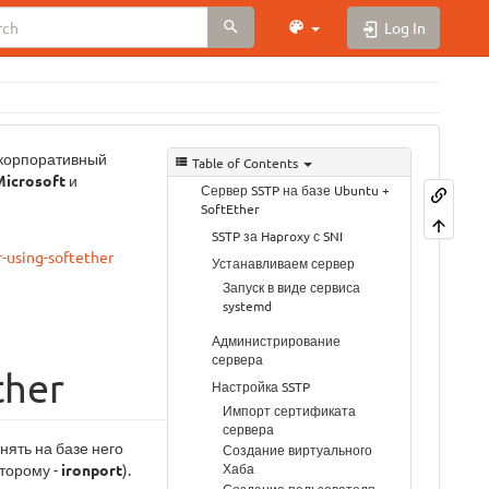
Log In
 корпоративный
Table of Contents
Microsoft
и
Сервер SSTP на базе Ubuntu +
SoftEther
SSTP за Haproxy с SNI
-using-softether
Устанавливаем сервер
Запуск в виде сервиса
systemd
Администрирование
сервера
ther
Настройка SSTP
Импорт сертификата
сервера
днять на базе него
Создание виртуального
Хаба
оторому -
ironport
).
Создание пользователя