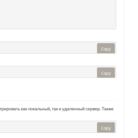
                                                                
Copy
                                                               
Copy
трировать как локальный, так и удаленный сервер. Также
Copy