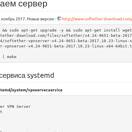
аем сервер
 ноябрь 2017. Новые версии -
http://www.softether-download.com/
 && sudo apt-get upgrade -y && sudo apt-get install wget
tether-download.com/files/softether/v4.24-9651-beta-2017
4/softether-vpnserver-v4.24-9651-beta-2017.10.23-linux-x
r-vpnserver-v4.24-9651-beta-2017.10.23-linux-x64-64bit.ta
 | make
 сервиса systemd
ystemd/system/vpnserver.service
er VPN Server


