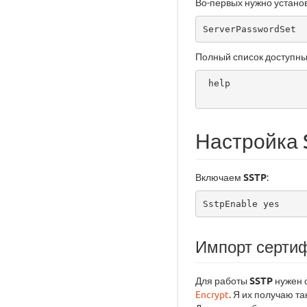
Во-первых нужно устано
ServerPasswordSet
Полный список доступны
 help

Настройка 
Включаем
SSTP
:
SstpEnable yes
Импорт серти
Для работы
SSTP
нужен 
Encrypt
. Я их получаю та