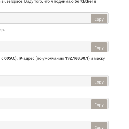
в userspace. Виду того, что я поднимаю
SoftEther
в
Copy
ер.
Copy
я с
00:AC
),
IP
-адрес (по-умолчанию
192.168.30.1
) и маску
Copy
Copy
Copy