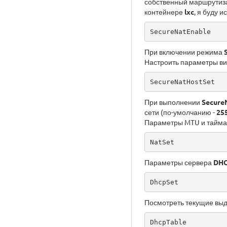
собственный маршрутиз
контейнере
lxc
, я буду 
SecureNatEnable
При включении режима
Настроить параметры ви
SecureNatHostSet
При выполнении
Secure
сети (по-умолчанию -
255
Параметры MTU и тайма
NatSet
Параметры сервера
DH
DhcpSet
Посмотреть текущие вы
DhcpTable