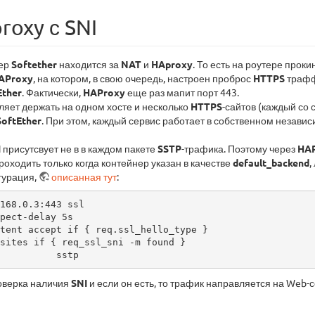
roxy с SNI
вер
Softether
находится за
NAT
и
HAproxy
. То есть на роутере проки
AProxy
, на котором, в свою очередь, настроен проброс
HTTPS
трафф
Ether
. Фактически,
HAProxy
еще раз мапит порт 443.
ляет держать на одном хосте и несколько
HTTPS
-сайтов (каждый со 
SoftEther
. При этом, каждый сервис работает в собственном незави
I
присутсвует не в в каждом пакете
SSTP
-трафика. Поэтому через
HA
оходить только когда контейнер указан в качестве
default_backend
,
гурация,
описанная тут
:
168.0.3:443 ssl

nd          sstp
роверка наличия
SNI
и если он есть, то трафик направляется на Web-се