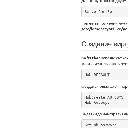
Для того, чтобы подсуну
ServerCertSet
при её выполнении нужно
/etc/letsencrypt/live/y
Создание вирт
SoftEther
использует ко
можно использовать деф
Hub DEFAULT
Создать новый хаб и пер
HubCreate AUTOSYS

Hub Autosys
Задать административны
SetHubPassword