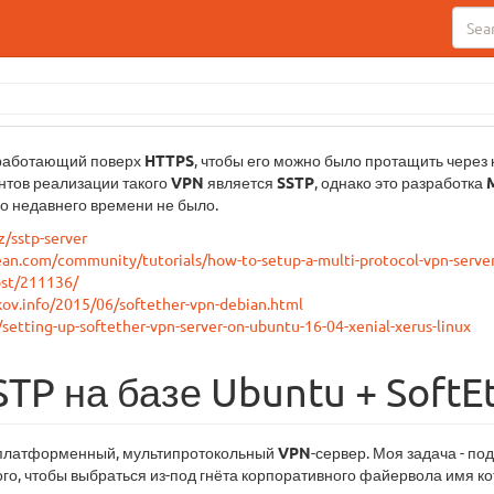
 работающий поверх
HTTPS
, чтобы его можно было протащить через
антов реализации такого
VPN
является
SSTP
, однако это разработка
о недавнего времени не было.
z/sstp-server
ean.com/community/tutorials/how-to-setup-a-multi-protocol-vpn-server
ost/211136/
kov.info/2015/06/softether-vpn-debian.html
g/setting-up-softether-vpn-server-on-ubuntu-16-04-xenial-xerus-linux
TP на базе Ubuntu + SoftE
иплатформенный, мультипротокольный
VPN
-сервер. Моя задача - по
того, чтобы выбраться из-под гнёта корпоративного файервола имя к