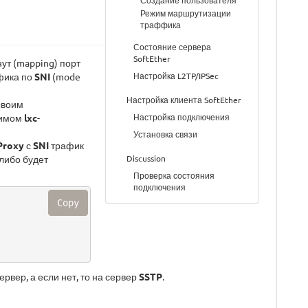
Режим маршрутизации
траффика
Состояние сервера
SoftEther
нут (mapping) порт
Настройка L2TP/IPSec
ика по
SNI
(mode
Настройка клиента SoftEther
своим
Настройка подключения
симом
lxc
-
Установка связи
Proxy
с
SNI
трафик
Discussion
 либо будет
Проверка состояния
подключения
Copy
рвер, а если нет, то на сервер
SSTP
.