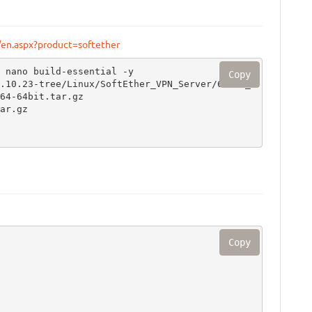
en.aspx?product=softether
 nano build-essential -y

Copy
.10.23-tree/Linux/SoftEther_VPN_Server/64bit_
64-64bit.tar.gz

r.gz

Copy