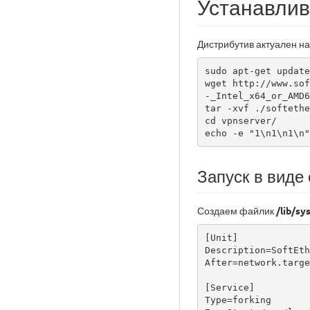
Устанавлив
Дистрибутив актуален на
sudo apt-get update
wget http://www.sof
-_Intel_x64_or_AMD6
tar -xvf ./softethe
cd vpnserver/

echo -e "1\n1\n1\n"
Запуск в виде
Создаем файлик
/lib/s
[Unit]

Description=SoftEth
After=network.target
[Service]

Type=forking
