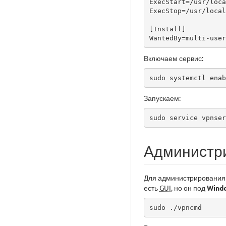
ExecStart=/usr/loca
ExecStop=/usr/local
[Install]

WantedBy=multi-user
Включаем сервис:
Запускаем:
Администр
Для администрирования 
есть
GUI
, но он под
Wind
sudo ./vpncmd