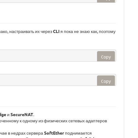
нако, настраивать их через
CLI
я пока не знаю как, поэтому
Copy
Copy
dge
и
SecureNAT
.
люченному к одному из физических сетевых адаптеров
учае в недрах сервера
SoftEther
поднимается