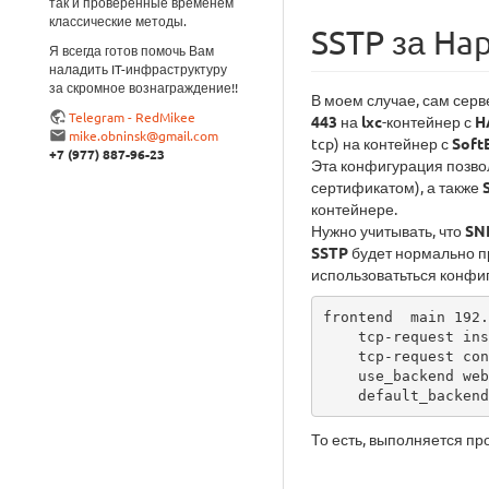
так и проверенные временем
классические методы.
SSTP за Hap
Я всегда готов помочь Вам
наладить IT-инфраструктуру
за скромное вознаграждение!!
В моем случае, сам сер
Telegram - RedMikee
443
на
lxc
-контейнер с
H
mike.obninsk@gmail.com
tcp) на контейнер с
Soft
+7 (977) 887-96-23
Эта конфигурация позво
сертификатом), а также
контейнере.
Нужно учитывать, что
SN
SSTP
будет нормально пр
использоватьться конфи
frontend  main 192.
    tcp-request inspect-delay 5s

    tcp-request content accept if { req.ssl_hello_type }

    use_backend websites if { req_ssl_sni -m found }

    default_backe
То есть, выполняется п