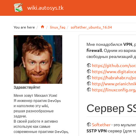
wiki.autosys.tk
Home
You are here
linux_faq
softether_ubuntu_16.04
Мне понадобился
VPN
,
firewall
. Одним из вари
свободных реализаций д
https://github.com/sor
https://www.digitaloc
https://habrahabr.ru/p
http://www.prianichni
Здравствуйте!
https://linuxconfig.or
Меня зовут Михаил Усик!
Я инженер практик DevOps
Сервер SS
и наполняю эту wiki,
решая разнообразные
задачи.
В своей работе я активно
Softether
- это мульт
использую как самые
SSTP VPN
-сервер (для 
современные практики DevOps,