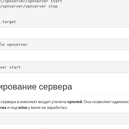
l/vpnserver/vpnserver start

/vpnserver/vpnserver stop

.target
sudo systemctl enable vpnserver                   
sudo service vpnserver start                         
ирование сервера
сервера в комплект входит утилита
vpncmd
. Она позволяет админис
ows
и под
wine
у меня не заработал.