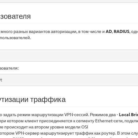
зователя
много разных вариантов авторизации, в том числе и
AD
,
RADIUS
, од
 пользователей.
зователя:
t
тизации траффика
о задать режим маршрутизации VPN-сессий. Режимов два -
Local Bri
при котором клиент присоединяется к сегменту Ethernet-сети, подк
е происходит на втором уровне модели OSI
 котором VPN-сервер маршрутизирует траффик как роутер. В этом сл