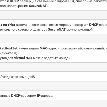
атор и
DHCP
-сервер (не связанные с ядром ОС), способные работать 
использовать режим
SecureNAT
:
SecureNat
автоматически включается маршрутизатор и и
DHCP
-серв
ртуального сетевого адаптера
SecureNAT
можно командой:
NatHostSet
нужно задать
MAC
-адрес (произвольный, начинающийс
.255.255.0
).
утов для
Virtual NAT
можно задать командой:
CP
задаются командой:
данные
DHCP
-сервером
IP
-адреса: