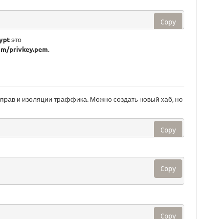
Copy
rypt
это
om/privkey.pem
.
прав и изоляции траффика. Можно создать новый хаб, но
Copy
Copy
Copy