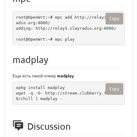
root@OpenWrt:~# mpc add http://relay3.slayr
Copy
adio.org:8000/

adding: http://relay3.slayradio.org:8000/

root@OpenWrt:~# mpc play 
madplay
Еще есть такой плеер
madplay
opkg install madplay

Copy
wget -q -O- http://stream.clubberry.fm:800
0/chill | madplay -
Discussion