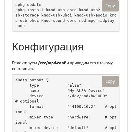
opkg update

Copy
opkg install kmod-usb-core kmod-usb2 kmod-u
sb-storage kmod-usb-uhci kmod-usb-audio kmo
d-usb-ohci kmod-sound-core mpd mpc madplay 
nano
Конфигурация
Редактируем
/etc/mpd.conf
и приводим его к такому
состоянию:
audio_output {

Copy
      type            "alsa"

      name            "My ALSA Device"

      device          "/dev/snd/hwC0D0"        
# optional

      format          "44100:16:2"    # opt
ional

      mixer_type      "hardware"      # opt
ional

      mixer_device    "default"       # opt