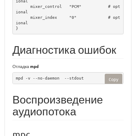
ional

      mixer_control   "PCM"           # opt
ional

      mixer_index     "0"             # opt
ional

Диагностика ошибок
Отладка
mpd
mpd -v --no-daemon  --stdout
Copy
Воспроизведение
аудиопотока
mpc