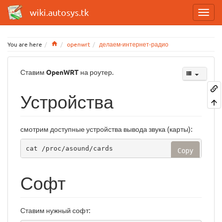
wiki.autosys.tk
Home
You are here
openwrt
делаем-интернет-радио
Ставим
OpenWRT
на роутер.
Устройства
смотрим доступные устройства вывода звука (карты):
cat /proc/asound/cards 
Copy
Софт
Ставим нужный софт: