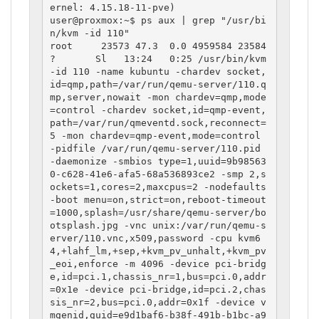
ernel: 4.15.18-11-pve)

user@proxmox:~$ ps aux | grep "/usr/bi
n/kvm -id 110"

root     23573 47.3  0.0 4959584 23584 
?       Sl   13:24   0:25 /usr/bin/kvm 
-id 110 -name kubuntu -chardev socket,
id=qmp,path=/var/run/qemu-server/110.q
mp,server,nowait -mon chardev=qmp,mode
=control -chardev socket,id=qmp-event,
path=/var/run/qmeventd.sock,reconnect=
5 -mon chardev=qmp-event,mode=control 
-pidfile /var/run/qemu-server/110.pid 
-daemonize -smbios type=1,uuid=9b98563
0-c628-41e6-afa5-68a536893ce2 -smp 2,s
ockets=1,cores=2,maxcpus=2 -nodefaults 
-boot menu=on,strict=on,reboot-timeout
=1000,splash=/usr/share/qemu-server/bo
otsplash.jpg -vnc unix:/var/run/qemu-s
erver/110.vnc,x509,password -cpu kvm6
4,+lahf_lm,+sep,+kvm_pv_unhalt,+kvm_pv
_eoi,enforce -m 4096 -device pci-bridg
e,id=pci.1,chassis_nr=1,bus=pci.0,addr
=0x1e -device pci-bridge,id=pci.2,chas
sis_nr=2,bus=pci.0,addr=0x1f -device v
mgenid,guid=e9d1baf6-b38f-491b-b1bc-a9