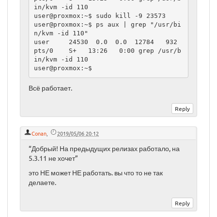
in/kvm -id 110

user@proxmox:~$ sudo kill -9 23573

user@proxmox:~$ ps aux | grep "/usr/bi
n/kvm -id 110"

user     24530  0.0  0.0  12784   932 
pts/0    S+   13:26   0:00 grep /usr/b
in/kvm -id 110

user@proxmox:~$
Всё работает.
Conan
,
2019/05/06 20:12
“Добрый! На предыдущих релизах работало, на
5.3.11 не хочет”
это НЕ может НЕ работать. вы что то не так
делаете.