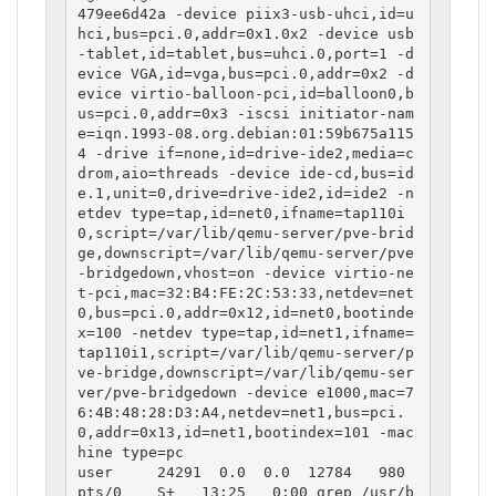
479ee6d42a -device piix3-usb-uhci,id=u
hci,bus=pci.0,addr=0x1.0x2 -device usb
-tablet,id=tablet,bus=uhci.0,port=1 -d
evice VGA,id=vga,bus=pci.0,addr=0x2 -d
evice virtio-balloon-pci,id=balloon0,b
us=pci.0,addr=0x3 -iscsi initiator-nam
e=iqn.1993-08.org.debian:01:59b675a115
4 -drive if=none,id=drive-ide2,media=c
drom,aio=threads -device ide-cd,bus=id
e.1,unit=0,drive=drive-ide2,id=ide2 -n
etdev type=tap,id=net0,ifname=tap110i
0,script=/var/lib/qemu-server/pve-brid
ge,downscript=/var/lib/qemu-server/pve
-bridgedown,vhost=on -device virtio-ne
t-pci,mac=32:B4:FE:2C:53:33,netdev=net
0,bus=pci.0,addr=0x12,id=net0,bootinde
x=100 -netdev type=tap,id=net1,ifname=
tap110i1,script=/var/lib/qemu-server/p
ve-bridge,downscript=/var/lib/qemu-ser
ver/pve-bridgedown -device e1000,mac=7
6:4B:48:28:D3:A4,netdev=net1,bus=pci.
0,addr=0x13,id=net1,bootindex=101 -mac
hine type=pc

user     24291  0.0  0.0  12784   980 
pts/0    S+   13:25   0:00 grep /usr/b