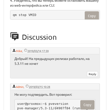
4. Убедитесь, что вы теперь можете остановить машину
из web-интерфейса или CLI:
qm stop VMID     
Copy
Discussion
Mike
,
2019/03/14 17:59
Добрый! На предыдущих релизах работало, на
5.3.11 не хочет
Admin
,
2019/03/15 10:28
Не могу подтвердить. Вот проверил:
user@proxmox:~$ pveversion

Copy
pve-manager/5.3-11/d4907f84 (running k