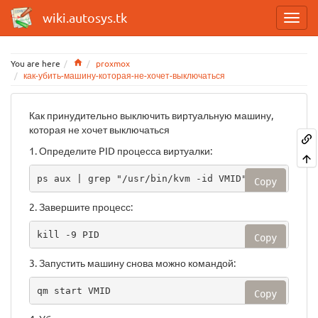
wiki.autosys.tk
Home
You are here
proxmox
как-убить-машину-которая-не-хочет-выключаться
Как принудительно выключить виртуальную машину,
которая не хочет выключаться
1. Определите PID процесса виртуалки:
ps aux | grep "/usr/bin/kvm -id VMID"
Copy
2. Завершите процесс:
kill -9 PID
Copy
3. Запустить машину снова можно командой:
qm start VMID
Copy