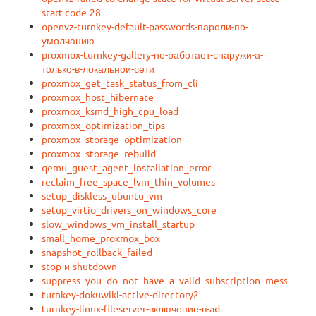
start-code-28
openvz-turnkey-default-passwords-пароли-по-
умолчанию
proxmox-turnkey-gallery-не-работает-снаружи-а-
только-в-локальнои-сети
proxmox_get_task_status_from_cli
proxmox_host_hibernate
proxmox_ksmd_high_cpu_load
proxmox_optimization_tips
proxmox_storage_optimization
proxmox_storage_rebuild
qemu_guest_agent_installation_error
reclaim_free_space_lvm_thin_volumes
setup_diskless_ubuntu_vm
setup_virtio_drivers_on_windows_core
slow_windows_vm_install_startup
small_home_proxmox_box
snapshot_rollback_failed
stop-и-shutdown
suppress_you_do_not_have_a_valid_subscription_message
turnkey-dokuwiki-active-directory2
turnkey-linux-fileserver-включение-в-ad