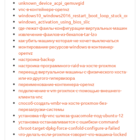
unknown_device_acpi_qemuvgid
vnc-в-контейнере-openvz
windows10_windows2016_restart_boot_loop_stuck_on_prox
windows_activation_using_bios_slic
где-лежат-фаилы-конфигурации-виртуальных-машин
извлечение-фаилов-из-бекапов-tar-lzo
как-убить-машину-которая-не-хочет-выключаться
монтирование-ресурсов-windows-в-контеинер-
openvz
настроика-backup
настроика-программного-raid-на-хосте-proxmox
переещд-виртуальнои-машины-с-физического-хоста-
или-из-другого-гипервизора
переименование-контеинера-openvz
подключение-к-vm-proxmox-с-помощью-внешнего-
клиента-vnc
способ-создать-vmbr-на-хосте-proxmox-без-
перезагрузки-системы
установка-rdp-vnc-шлюза-guacomole-под-ubuntu-12
установка-останавливается-с-ошибкои-command-
chroot-target-dpkg-force-confold-configure-a-failed
что-делать-если-proxmox-говорит-что-машина-locked