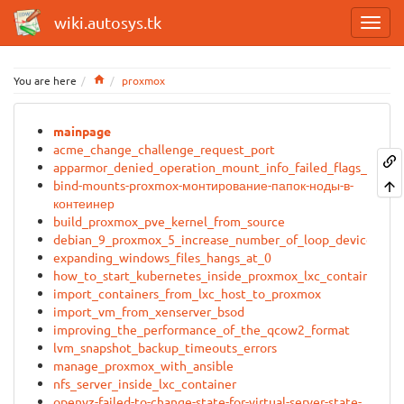
wiki.autosys.tk
Home
You are here
proxmox
mainpage
acme_change_challenge_request_port
apparmor_denied_operation_mount_info_failed_flags_match
bind-mounts-proxmox-монтирование-папок-ноды-в-
контеинер
build_proxmox_pve_kernel_from_source
debian_9_proxmox_5_increase_number_of_loop_devices
expanding_windows_files_hangs_at_0
how_to_start_kubernetes_inside_proxmox_lxc_container
import_containers_from_lxc_host_to_proxmox
import_vm_from_xenserver_bsod
improving_the_performance_of_the_qcow2_format
lvm_snapshot_backup_timeouts_errors
manage_proxmox_with_ansible
nfs_server_inside_lxc_container
openvz-failed-to-change-state-for-virtual-server-state-