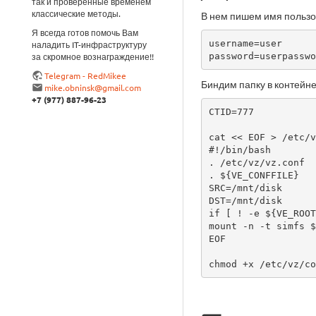
так и проверенные временем
классические методы.
В нем пишем имя пользов
Я всегда готов помочь Вам
username=user

наладить IT-инфраструктуру
password=userpasswo
за скромное вознаграждение!!
Telegram - RedMikee
Биндим папку в контейне
mike.obninsk@gmail.com
+7 (977) 887-96-23
CTID=777

cat << EOF > /etc/v
#!/bin/bash

. /etc/vz/vz.conf

. ${VE_CONFFILE}

SRC=/mnt/disk

DST=/mnt/disk

if [ ! -e ${VE_ROOT
mount -n -t simfs $
EOF

chmod +x /etc/vz/co