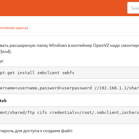
онтеинер-openvz
овать расшареную папку Windows в контейнер OpenVZ надо смонтиро
bind).
е:
pt-get install smbclient smbfs
ername=username,password=userpassword //192.168.1.1/shar
tab
mnt/shared/ftp cifs credentials=/root/.smbclient,iochars
пароль для доступа к создаем файл