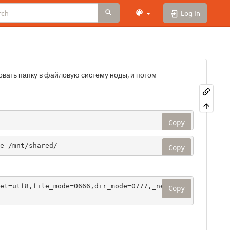
Log In
вать папку в файловую систему ноды, и потом
Copy
e /mnt/shared/
Copy
et=utf8,file_mode=0666,dir_mode=0777,_netdev 
Copy