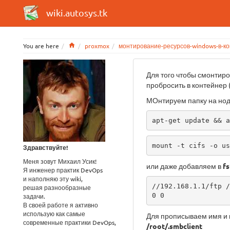
wiki.autosys.tk
Home
You are here
proxmox
монтирование-ресурсов-windows-в-к
Для того чтобы смонтир
пробросить в контейнер (
МОнтируем папку на нод
apt-get update && a
mount -t cifs -o us
Здравствуйте!
Меня зовут Михаил Усик!
или даже добавляем в
fs
Я инженер практик DevOps
и наполняю эту wiki,
//192.168.1.1/ftp /
решая разнообразные
0 0
задачи.
В своей работе я активно
использую как самые
Для прописываем имя и 
современные практики DevOps,
/root/.smbclient