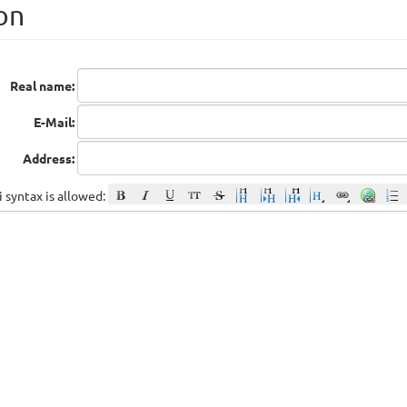
on
Real name:
E-Mail:
Address:
 syntax is allowed: