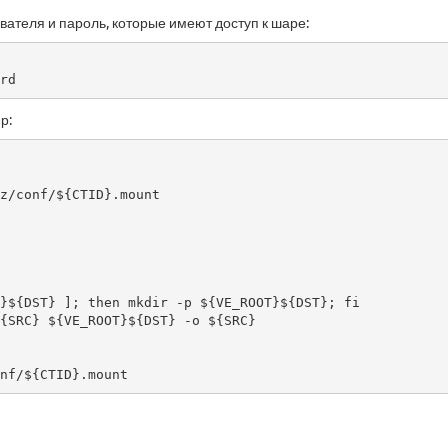
ателя и пароль, которые имеют доступ к шаре:
rd
р:
z/conf/${CTID}.mount

}${DST} ]; then mkdir -p ${VE_ROOT}${DST}; fi

{SRC} ${VE_ROOT}${DST} -o ${SRC}

nf/${CTID}.mount