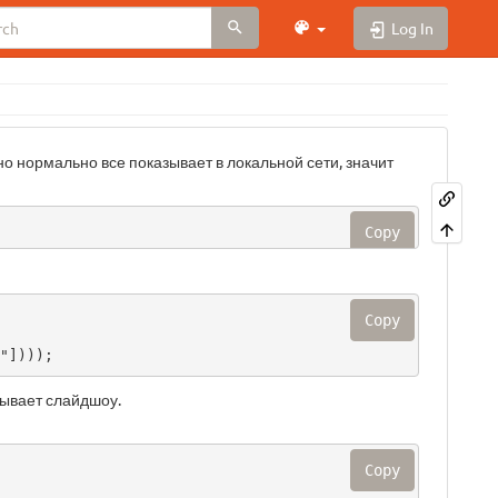
Log In
но нормально все показывает в локальной сети, значит
Copy
Copy
E"])));
зывает слайдшоу.
Copy