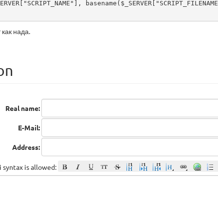
 как нада.
on
Real name:
E-Mail:
Address:
 syntax is allowed: