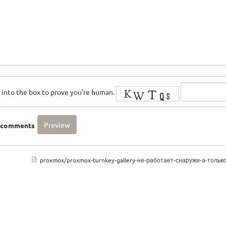
rs into the box to prove you're human.
o comments
proxmox/proxmox-turnkey-gallery-не-работает-снаружи-а-только