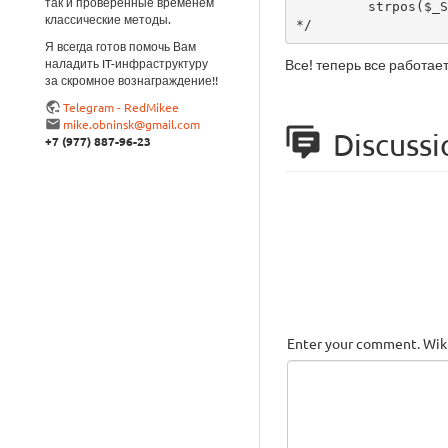
так и проверенные временем
         strpos($_SERVER["SCRIPT_NAME"], basename($_SERVER["SCRIPT_FILENAME"])));

классические методы.
*/
Я всегда готов помочь Вам
наладить IT-инфраструктуру
Все! теперь все работает
за скромное вознаграждение!!
Telegram - RedMikee
mike.obninsk@gmail.com
Discussi
+7 (977) 887-96-23
Enter your comment. Wiki