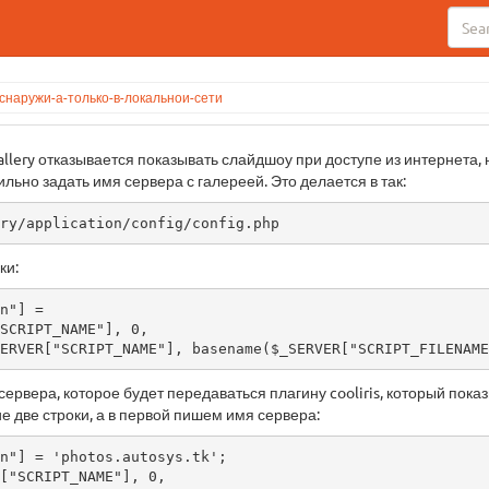
-снаружи-а-только-в-локальнои-сети
allery отказывается показывать слайдшоу при доступе из интернета, 
льно задать имя сервера с галереей. Это делается в так:
ry/application/config/config.php
ки:
n"] =

rpos($_SERVER["SCRIPT_NAME"], basename($_SERVER["SCRIPT_FILENAM
ервера, которое будет передаваться плагину cooliris, который пока
 две строки, а в первой пишем имя сервера:
n"] = 'photos.autosys.tk';
