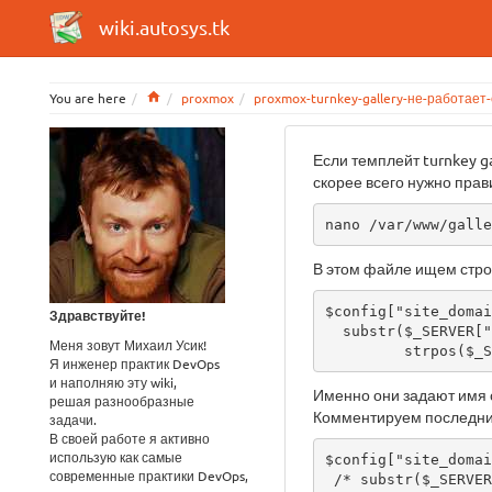
wiki.autosys.tk
Home
You are here
proxmox
proxmox-turnkey-gallery-не-работает
Если темплейт turnkey g
скорее всего нужно прави
nano /var/www/galle
В этом файле ищем стро
$config["site_domai
Здравствуйте!
  substr($_SERVER["SCRIPT_NAME"], 0,

Меня зовут Михаил Усик!
         st
Я инженер практик DevOps
и наполняю эту wiki,
Именно они задают имя с
решая разнообразные
Комментируем последние
задачи.
В своей работе я активно
использую как самые
$config["site_domai
современные практики DevOps,
 /* substr($_SERVER["SCRIPT_NAME"], 0,
